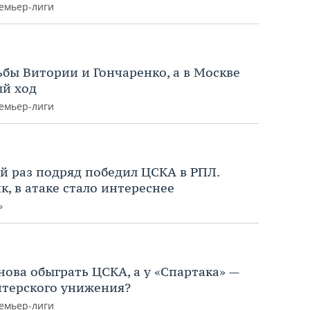
ремьер-лиги
ьбы Витории и Гончаренко, а в Москве
ый ход
ремьер-лиги
ий раз подряд победил ЦСКА в РПЛ.
, в атаке стало интереснее
»
нова обыграть ЦСКА, а у «Спартака» —
итерского унижения?
ремьер-лиги