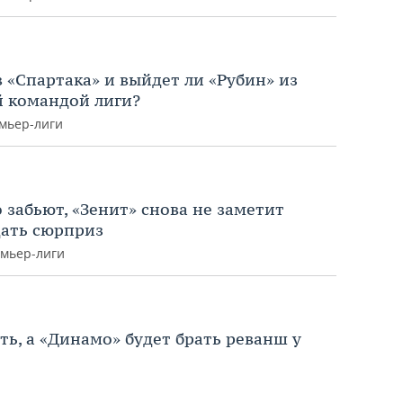
 «Спартака» и выйдет ли «Рубин» из
й командой лиги?
емьер-лиги
 забьют, «Зенит» снова не заметит
дать сюрприз
емьер-лиги
ть, а «Динамо» будет брать реванш у