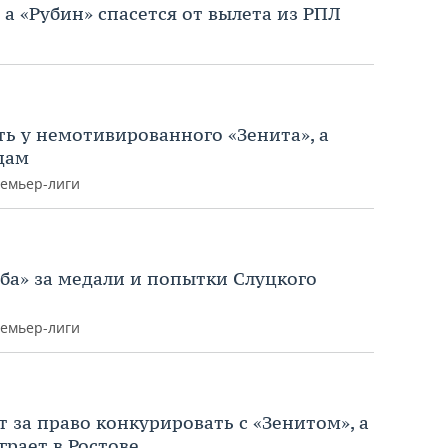
 а «Рубин» спасется от вылета из РПЛ
ть у немотивированного «Зенита», а
дам
ремьер-лиги
ба» за медали и попытки Слуцкого
ремьер-лиги
 за право конкурировать с «Зенитом», а
грает в Ростове