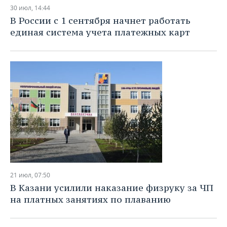
НЕФТЕХИМИЯ
30 июл, 14:44
РОЗНИЧНАЯ ТОРГОВЛЯ
НОВОСТИ ТЕХНОЛОГИЙ
МЕРОПРИЯТИЯ
В России с 1 сентября начнет работать
НЕФТЬ
единая система учета платежных карт
ТРАНСПОРТ
IT
НОВОСТИ МЕРОПРИЯТИЙ
СПОРТ
ОПК
УСЛУГИ
МЕДИА
ВЫЕЗДНАЯ РЕДАКЦИЯ
НОВОСТИ СПОРТА
ОБЩЕСТВО
ЭНЕРГЕТИКА
ТЕЛЕКОММУНИКАЦИИ
БИЗНЕС-БРАНЧИ
ФУТБОЛ
НОВОСТИ ОБЩЕСТВА
ФОТОГАЛЕРЕЯ
ONLINE-КОНФЕРЕНЦИИ
ХОККЕЙ
ВЛАСТЬ
СЮЖЕТЫ
ОТКРЫТАЯ ЛЕКЦИЯ
БАСКЕТБОЛ
ИНФРАСТРУКТУРА
СПРАВОЧНИК
ВОЛЕЙБОЛ
ИСТОРИЯ
СПИСОК ПЕРСОН
ПОЛНАЯ ВЕРСИЯ
21 июл, 07:50
КИБЕРСПОРТ
КУЛЬТУРА
СПИСОК КОМПАНИЙ
В Казани усилили наказание физруку за ЧП
на платных занятиях по плаванию
ФИГУРНОЕ КАТАНИЕ
МЕДИЦИНА