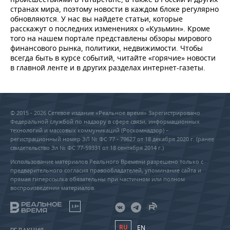
странах мира, поэтому новости в каждом блоке регулярно
обновляются. У нас вы найдете статьи, которые
расскажут о последних изменениях о «Кузьмин». Кроме
того на нашем портале представлены обзоры мирового
финансового рынка, политики, недвижимости. Чтобы
всегда быть в курсе событий, читайте «горячие» новости
в главной ленте и в других разделах интернет-газеты.
© 2015 - 2026 Сетевое издание «Реальное время» Зарегистрировано
Федеральной службой по надзору в сфере связи, информационных
технологий и массовых коммуникаций (Роскомнадзор) –
регистрационный номер ЭЛ № ФС 77 - 79627 от 18 декабря 2020 г. (ранее
свидетельство Эл № ФС 77-59331 от 18 сентября 2014 г.)
Использование материалов Реального Времени разрешено только с
предварительного согласия правообладателей, упоминание сайта и
прямая гиперссылка обязательны при частичном или полном
воспроизведении материалов.
18+
RU
EN