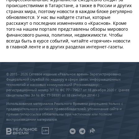
происшествиями в Татарстане, а также в России и других
странах мира, поэтому новости в каждом блоке регулярно
обновляются. У нас вы найдете статьи, которые
расскажут о последних изменениях о «Краснов». Кроме
того на нашем портале представлены обзоры мирового
финансового рынка, политики, недвижимости. Чтобы
всегда быть в курсе событий, читайте «горячие» новости
в главной ленте и в других разделах интернет-газеты.
© 2015 - 2026 Сетевое издание «Реальное время» Зарегистрировано
Федеральной службой по надзору в сфере связи, информационных
технологий и массовых коммуникаций (Роскомнадзор) –
регистрационный номер ЭЛ № ФС 77 - 79627 от 18 декабря 2020 г. (ранее
свидетельство Эл № ФС 77-59331 от 18 сентября 2014 г.)
Использование материалов Реального Времени разрешено только с
предварительного согласия правообладателей, упоминание сайта и
прямая гиперссылка обязательны при частичном или полном
воспроизведении материалов.
18+