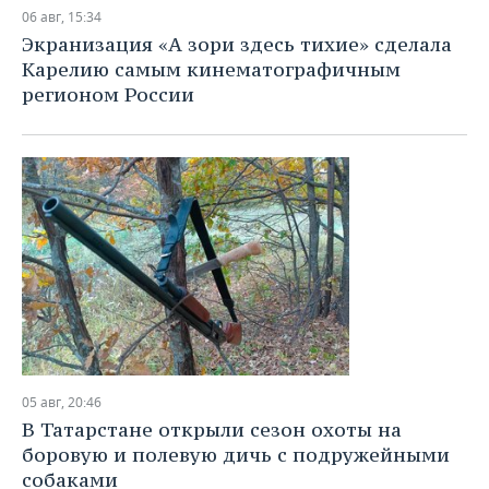
НЕФТЕХИМИЯ
06 авг, 15:34
РОЗНИЧНАЯ ТОРГОВЛЯ
НОВОСТИ ТЕХНОЛОГИЙ
МЕРОПРИЯТИЯ
Экранизация «А зори здесь тихие» сделала
НЕФТЬ
Карелию самым кинематографичным
ТРАНСПОРТ
IT
НОВОСТИ МЕРОПРИЯТИЙ
СПОРТ
регионом России
ОПК
УСЛУГИ
МЕДИА
ВЫЕЗДНАЯ РЕДАКЦИЯ
НОВОСТИ СПОРТА
ОБЩЕСТВО
ЭНЕРГЕТИКА
ТЕЛЕКОММУНИКАЦИИ
БИЗНЕС-БРАНЧИ
ФУТБОЛ
НОВОСТИ ОБЩЕСТВА
ФОТОГАЛЕРЕЯ
ONLINE-КОНФЕРЕНЦИИ
ХОККЕЙ
ВЛАСТЬ
СЮЖЕТЫ
ОТКРЫТАЯ ЛЕКЦИЯ
БАСКЕТБОЛ
ИНФРАСТРУКТУРА
СПРАВОЧНИК
ВОЛЕЙБОЛ
ИСТОРИЯ
СПИСОК ПЕРСОН
ПОЛНАЯ ВЕРСИЯ
КИБЕРСПОРТ
КУЛЬТУРА
СПИСОК КОМПАНИЙ
05 авг, 20:46
В Татарстане открыли сезон охоты на
ФИГУРНОЕ КАТАНИЕ
МЕДИЦИНА
боровую и полевую дичь с подружейными
собаками