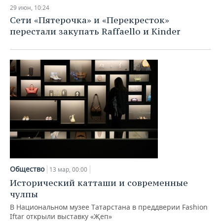
НЕФТЕХИМИЯ
29 июн, 10:24
РОЗНИЧНАЯ ТОРГОВЛЯ
НОВОСТИ ТЕХНОЛОГИЙ
МЕРОПРИЯТИЯ
Сети «Пятерочка» и «Перекресток»
НЕФТЬ
перестали закупать Raffaello и Kinder
ТРАНСПОРТ
IT
НОВОСТИ МЕРОПРИЯТИЙ
СПОРТ
ОПК
УСЛУГИ
МЕДИА
ВЫЕЗДНАЯ РЕДАКЦИЯ
НОВОСТИ СПОРТА
ОБЩЕСТВО
ЭНЕРГЕТИКА
ТЕЛЕКОММУНИКАЦИИ
БИЗНЕС-БРАНЧИ
ФУТБОЛ
НОВОСТИ ОБЩЕСТВА
ФОТОГАЛЕРЕЯ
ONLINE-КОНФЕРЕНЦИИ
ХОККЕЙ
ВЛАСТЬ
СЮЖЕТЫ
ОТКРЫТАЯ ЛЕКЦИЯ
БАСКЕТБОЛ
ИНФРАСТРУКТУРА
СПРАВОЧНИК
ВОЛЕЙБОЛ
ИСТОРИЯ
СПИСОК ПЕРСОН
ПОЛНАЯ ВЕРСИЯ
Общество
13 мар, 00:00
КИБЕРСПОРТ
КУЛЬТУРА
СПИСОК КОМПАНИЙ
Исторический катташи и современные
чулпы
ФИГУРНОЕ КАТАНИЕ
МЕДИЦИНА
В Национальном музее Татарстана в преддверии Fashion
Iftar открыли выставку «Җеп»