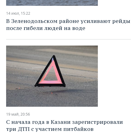
НЕФТЕХИМИЯ
РОЗНИЧНАЯ ТОРГОВЛЯ
НОВОСТИ ТЕХНОЛОГИЙ
МЕРОПРИЯТИЯ
14 июл, 15:22
НЕФТЬ
В Зеленодольском районе усиливают рейды
ТРАНСПОРТ
IT
НОВОСТИ МЕРОПРИЯТИЙ
СПОРТ
после гибели людей на воде
ОПК
УСЛУГИ
МЕДИА
ВЫЕЗДНАЯ РЕДАКЦИЯ
НОВОСТИ СПОРТА
ОБЩЕСТВО
ЭНЕРГЕТИКА
ТЕЛЕКОММУНИКАЦИИ
БИЗНЕС-БРАНЧИ
ФУТБОЛ
НОВОСТИ ОБЩЕСТВА
ФОТОГАЛЕРЕЯ
ONLINE-КОНФЕРЕНЦИИ
ХОККЕЙ
ВЛАСТЬ
СЮЖЕТЫ
ОТКРЫТАЯ ЛЕКЦИЯ
БАСКЕТБОЛ
ИНФРАСТРУКТУРА
СПРАВОЧНИК
ВОЛЕЙБОЛ
ИСТОРИЯ
СПИСОК ПЕРСОН
ПОЛНАЯ ВЕРСИЯ
КИБЕРСПОРТ
КУЛЬТУРА
СПИСОК КОМПАНИЙ
19 май, 20:56
С начала года в Казани зарегистрировали
ФИГУРНОЕ КАТАНИЕ
МЕДИЦИНА
три ДТП с участием питбайков