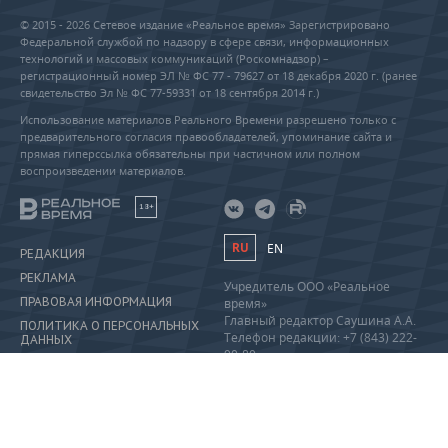
© 2015 - 2026 Сетевое издание «Реальное время» Зарегистрировано
Федеральной службой по надзору в сфере связи, информационных
технологий и массовых коммуникаций (Роскомнадзор) –
регистрационный номер ЭЛ № ФС 77 - 79627 от 18 декабря 2020 г. (ранее
свидетельство Эл № ФС 77-59331 от 18 сентября 2014 г.)
Использование материалов Реального Времени разрешено только с
предварительного согласия правообладателей, упоминание сайта и
прямая гиперссылка обязательны при частичном или полном
воспроизведении материалов.
18+
RU
EN
РЕДАКЦИЯ
РЕКЛАМА
Учредитель ООО «Реальное
ПРАВОВАЯ ИНФОРМАЦИЯ
время»
Главный редактор Саушина А.А.
ПОЛИТИКА О ПЕРСОНАЛЬНЫХ
Телефон редакции: +7 (843) 222-
ДАННЫХ
90-80
info@realnoevremya.ru
Полная версия
Тестовая версия