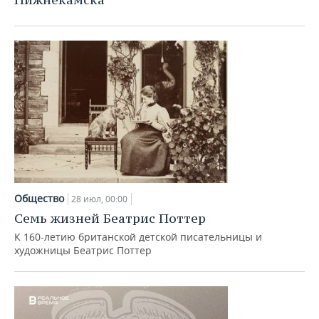
ВОДНЫЕ ВИДЫ СПОРТА
ОБРАЗОВАНИЕ
ХОККЕЙ С МЯЧОМ
ПРОИСШЕСТВИЯ
Общество
28 июл, 00:00
Семь жизней Беатрис Поттер
К 160-летию британской детской писательницы и
художницы Беатрис Поттер