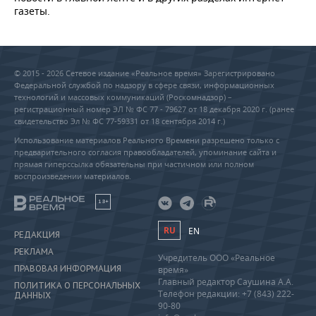
газеты.
© 2015 - 2026 Сетевое издание «Реальное время» Зарегистрировано
Федеральной службой по надзору в сфере связи, информационных
технологий и массовых коммуникаций (Роскомнадзор) –
регистрационный номер ЭЛ № ФС 77 - 79627 от 18 декабря 2020 г. (ранее
свидетельство Эл № ФС 77-59331 от 18 сентября 2014 г.)
Использование материалов Реального Времени разрешено только с
предварительного согласия правообладателей, упоминание сайта и
прямая гиперссылка обязательны при частичном или полном
воспроизведении материалов.
18+
RU
EN
РЕДАКЦИЯ
РЕКЛАМА
Учредитель ООО «Реальное
ПРАВОВАЯ ИНФОРМАЦИЯ
время»
Главный редактор Саушина А.А.
ПОЛИТИКА О ПЕРСОНАЛЬНЫХ
Телефон редакции: +7 (843) 222-
ДАННЫХ
90-80