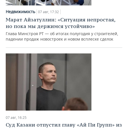
НЕФТЕХИМИЯ
РОЗНИЧНАЯ ТОРГОВЛЯ
НОВОСТИ ТЕХНОЛОГИЙ
МЕРОПРИЯТИЯ
Недвижимость
07 авг, 17:32
НЕФТЬ
Марат Айзатуллин: «Ситуация непростая,
ТРАНСПОРТ
IT
НОВОСТИ МЕРОПРИЯТИЙ
СПОРТ
но пока мы держимся устойчиво»
ОПК
Глава Минстроя РТ — об итогах полугодия у строителей,
УСЛУГИ
МЕДИА
ВЫЕЗДНАЯ РЕДАКЦИЯ
НОВОСТИ СПОРТА
ОБЩЕСТВО
падении продаж новостроек и новом всплеске сделок
ЭНЕРГЕТИКА
ТЕЛЕКОММУНИКАЦИИ
БИЗНЕС-БРАНЧИ
ФУТБОЛ
НОВОСТИ ОБЩЕСТВА
ФОТОГАЛЕРЕЯ
ONLINE-КОНФЕРЕНЦИИ
ХОККЕЙ
ВЛАСТЬ
СЮЖЕТЫ
ОТКРЫТАЯ ЛЕКЦИЯ
БАСКЕТБОЛ
ИНФРАСТРУКТУРА
СПРАВОЧНИК
ВОЛЕЙБОЛ
ИСТОРИЯ
СПИСОК ПЕРСОН
ПОЛНАЯ ВЕРСИЯ
КИБЕРСПОРТ
КУЛЬТУРА
СПИСОК КОМПАНИЙ
ФИГУРНОЕ КАТАНИЕ
МЕДИЦИНА
07 авг, 16:25
Суд Казани отпустил главу «Ай Пи Групп» из