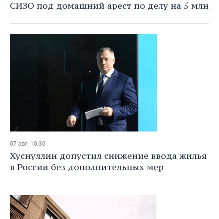
ВОДНЫЕ ВИДЫ СПОРТА
ОБРАЗОВАНИЕ
СИЗО под домашний арест по делу на 5 млн
ХОККЕЙ С МЯЧОМ
ПРОИСШЕСТВИЯ
07 авг, 10:30
Хуснуллин допустил снижение ввода жилья
в России без дополнительных мер