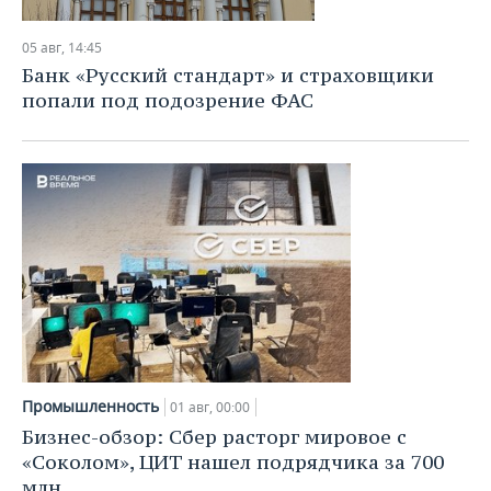
НЕФТЕХИМИЯ
РОЗНИЧНАЯ ТОРГОВЛЯ
НОВОСТИ ТЕХНОЛОГИЙ
МЕРОПРИЯТИЯ
05 авг, 14:45
НЕФТЬ
Банк «Русский стандарт» и страховщики
ТРАНСПОРТ
IT
НОВОСТИ МЕРОПРИЯТИЙ
СПОРТ
попали под подозрение ФАС
ОПК
УСЛУГИ
МЕДИА
ВЫЕЗДНАЯ РЕДАКЦИЯ
НОВОСТИ СПОРТА
ОБЩЕСТВО
ЭНЕРГЕТИКА
ТЕЛЕКОММУНИКАЦИИ
БИЗНЕС-БРАНЧИ
ФУТБОЛ
НОВОСТИ ОБЩЕСТВА
ФОТОГАЛЕРЕЯ
ONLINE-КОНФЕРЕНЦИИ
ХОККЕЙ
ВЛАСТЬ
СЮЖЕТЫ
ОТКРЫТАЯ ЛЕКЦИЯ
БАСКЕТБОЛ
ИНФРАСТРУКТУРА
СПРАВОЧНИК
ВОЛЕЙБОЛ
ИСТОРИЯ
СПИСОК ПЕРСОН
ПОЛНАЯ ВЕРСИЯ
КИБЕРСПОРТ
КУЛЬТУРА
СПИСОК КОМПАНИЙ
Промышленность
01 авг, 00:00
Бизнес-обзор: Сбер расторг мировое с
ФИГУРНОЕ КАТАНИЕ
МЕДИЦИНА
«Соколом», ЦИТ нашел подрядчика за 700
млн