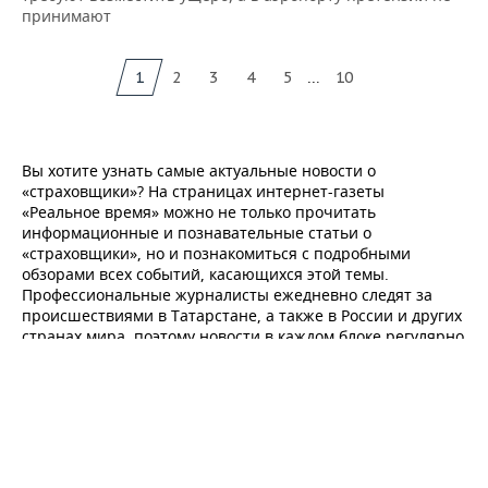
принимают
...
1
2
3
4
5
10
Вы хотите узнать самые актуальные новости о
«страховщики»? На страницах интернет-газеты
«Реальное время» можно не только прочитать
информационные и познавательные статьи о
«страховщики», но и познакомиться с подробными
обзорами всех событий, касающихся этой темы.
Профессиональные журналисты ежедневно следят за
происшествиями в Татарстане, а также в России и других
странах мира, поэтому новости в каждом блоке регулярно
обновляются. У нас вы найдете статьи, которые
расскажут о последних изменениях о «страховщики».
Кроме того на нашем портале представлены обзоры
мирового финансового рынка, политики, недвижимости.
Чтобы всегда быть в курсе событий, читайте «горячие»
новости в главной ленте и в других разделах интернет-
газеты.