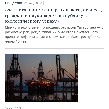
НЕФТЕХИМИЯ
Общество
03 авг, 00:00
РОЗНИЧНАЯ ТОРГОВЛЯ
НОВОСТИ ТЕХНОЛОГИЙ
МЕРОПРИЯТИЯ
Азат Зиганшин: «Синергия власти, бизнеса,
НЕФТЬ
граждан и науки ведет республику к
ТРАНСПОРТ
IT
НОВОСТИ МЕРОПРИЯТИЙ
СПОРТ
экологическому успеху»
ОПК
Министр экологии и природных ресурсов Татарстана — о
УСЛУГИ
МЕДИА
ВЫЕЗДНАЯ РЕДАКЦИЯ
НОВОСТИ СПОРТА
ОБЩЕСТВО
расчистке рек, рекультивации объектов накопленного
ЭНЕРГЕТИКА
вреда, о цифровизации и о том, какой будет республика
через 10 лет
ТЕЛЕКОММУНИКАЦИИ
БИЗНЕС-БРАНЧИ
ФУТБОЛ
НОВОСТИ ОБЩЕСТВА
ФОТОГАЛЕРЕЯ
ONLINE-КОНФЕРЕНЦИИ
ХОККЕЙ
ВЛАСТЬ
СЮЖЕТЫ
ОТКРЫТАЯ ЛЕКЦИЯ
БАСКЕТБОЛ
ИНФРАСТРУКТУРА
СПРАВОЧНИК
ВОЛЕЙБОЛ
ИСТОРИЯ
СПИСОК ПЕРСОН
ПОЛНАЯ ВЕРСИЯ
КИБЕРСПОРТ
КУЛЬТУРА
СПИСОК КОМПАНИЙ
ФИГУРНОЕ КАТАНИЕ
МЕДИЦИНА
02 авг, 16:33