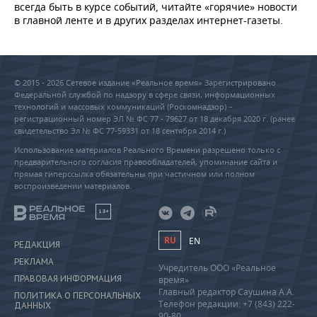
всегда быть в курсе событий, читайте «горячие» новости
в главной ленте и в других разделах интернет-газеты.
© 2015 - 2026 Сетевое издание «Реальное время» Зарегистрировано
Федеральной службой по надзору в сфере связи, информационных
технологий и массовых коммуникаций (Роскомнадзор) –
регистрационный номер ЭЛ № ФС 77 - 79627 от 18 декабря 2020 г. (ранее
свидетельство Эл № ФС 77-59331 от 18 сентября 2014 г.)
Использование материалов Реального Времени разрешено только с
предварительного согласия правообладателей, упоминание сайта и
прямая гиперссылка обязательны при частичном или полном
воспроизведении материалов.
18+
RU
EN
РЕДАКЦИЯ
РЕКЛАМА
Учредитель ООО «Реальное
ПРАВОВАЯ ИНФОРМАЦИЯ
время»
Главный редактор Саушина А.А.
ПОЛИТИКА О ПЕРСОНАЛЬНЫХ
Телефон редакции: +7 (843) 222-
ДАННЫХ
90-80