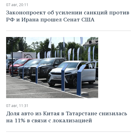
НЕФТЕХИМИЯ
07 авг, 20:11
РОЗНИЧНАЯ ТОРГОВЛЯ
НОВОСТИ ТЕХНОЛОГИЙ
МЕРОПРИЯТИЯ
Законопроект об усилении санкций против
НЕФТЬ
РФ и Ирана прошел Сенат США
ТРАНСПОРТ
IT
НОВОСТИ МЕРОПРИЯТИЙ
СПОРТ
ОПК
УСЛУГИ
МЕДИА
ВЫЕЗДНАЯ РЕДАКЦИЯ
НОВОСТИ СПОРТА
ОБЩЕСТВО
ЭНЕРГЕТИКА
ТЕЛЕКОММУНИКАЦИИ
БИЗНЕС-БРАНЧИ
ФУТБОЛ
НОВОСТИ ОБЩЕСТВА
ФОТОГАЛЕРЕЯ
ONLINE-КОНФЕРЕНЦИИ
ХОККЕЙ
ВЛАСТЬ
СЮЖЕТЫ
ОТКРЫТАЯ ЛЕКЦИЯ
БАСКЕТБОЛ
ИНФРАСТРУКТУРА
СПРАВОЧНИК
ВОЛЕЙБОЛ
ИСТОРИЯ
СПИСОК ПЕРСОН
ПОЛНАЯ ВЕРСИЯ
07 авг, 11:31
КИБЕРСПОРТ
КУЛЬТУРА
СПИСОК КОМПАНИЙ
Доля авто из Китая в Татарстане снизилась
на 11% в связи с локализацией
ФИГУРНОЕ КАТАНИЕ
МЕДИЦИНА