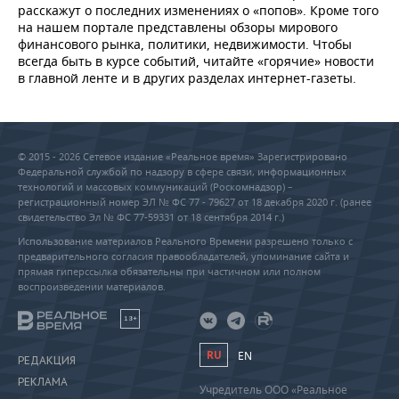
расскажут о последних изменениях о «попов». Кроме того
на нашем портале представлены обзоры мирового
финансового рынка, политики, недвижимости. Чтобы
всегда быть в курсе событий, читайте «горячие» новости
в главной ленте и в других разделах интернет-газеты.
© 2015 - 2026 Сетевое издание «Реальное время» Зарегистрировано
Федеральной службой по надзору в сфере связи, информационных
технологий и массовых коммуникаций (Роскомнадзор) –
регистрационный номер ЭЛ № ФС 77 - 79627 от 18 декабря 2020 г. (ранее
свидетельство Эл № ФС 77-59331 от 18 сентября 2014 г.)
Использование материалов Реального Времени разрешено только с
предварительного согласия правообладателей, упоминание сайта и
прямая гиперссылка обязательны при частичном или полном
воспроизведении материалов.
18+
RU
EN
РЕДАКЦИЯ
РЕКЛАМА
Учредитель ООО «Реальное