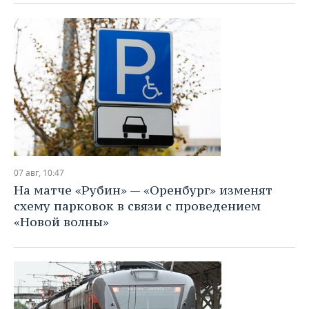
ВОДНЫЕ ВИДЫ СПОРТА
ОБРАЗОВАНИЕ
ХОККЕЙ С МЯЧОМ
ПРОИСШЕСТВИЯ
07 авг, 10:47
На матче «Рубин» — «Оренбург» изменят
схему парковок в связи с проведением
«Новой волны»