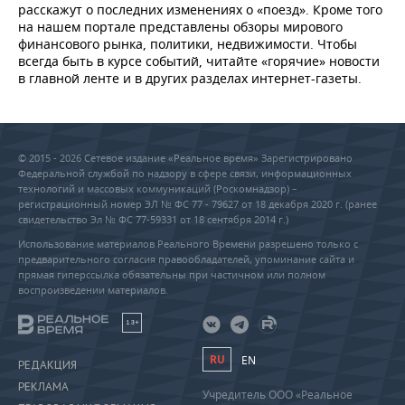
расскажут о последних изменениях о «поезд». Кроме того
на нашем портале представлены обзоры мирового
финансового рынка, политики, недвижимости. Чтобы
всегда быть в курсе событий, читайте «горячие» новости
в главной ленте и в других разделах интернет-газеты.
© 2015 - 2026 Сетевое издание «Реальное время» Зарегистрировано
Федеральной службой по надзору в сфере связи, информационных
технологий и массовых коммуникаций (Роскомнадзор) –
регистрационный номер ЭЛ № ФС 77 - 79627 от 18 декабря 2020 г. (ранее
свидетельство Эл № ФС 77-59331 от 18 сентября 2014 г.)
Использование материалов Реального Времени разрешено только с
предварительного согласия правообладателей, упоминание сайта и
прямая гиперссылка обязательны при частичном или полном
воспроизведении материалов.
18+
RU
EN
РЕДАКЦИЯ
РЕКЛАМА
Учредитель ООО «Реальное