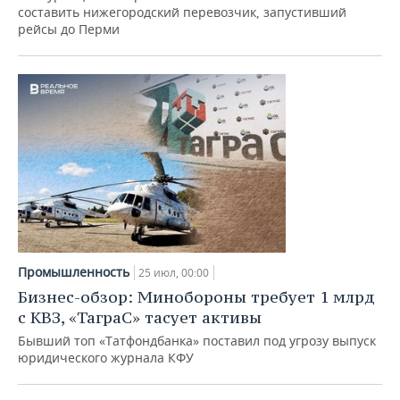
ВОДНЫЕ ВИДЫ СПОРТА
ОБРАЗОВАНИЕ
составить нижегородский перевозчик, запустивший
рейсы до Перми
ХОККЕЙ С МЯЧОМ
ПРОИСШЕСТВИЯ
Промышленность
25 июл, 00:00
Бизнес-обзор: Минобороны требует 1 млрд
с КВЗ, «ТаграС» тасует активы
Бывший топ «Татфондбанка» поставил под угрозу выпуск
юридического журнала КФУ