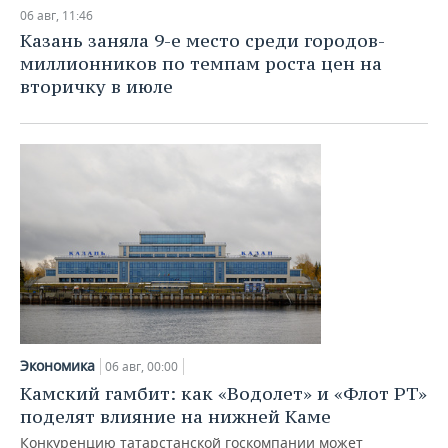
НЕФТЕХИМИЯ
06 авг, 11:46
РОЗНИЧНАЯ ТОРГОВЛЯ
НОВОСТИ ТЕХНОЛОГИЙ
МЕРОПРИЯТИЯ
Казань заняла 9-е место среди городов-
НЕФТЬ
миллионников по темпам роста цен на
ТРАНСПОРТ
IT
НОВОСТИ МЕРОПРИЯТИЙ
СПОРТ
вторичку в июле
ОПК
УСЛУГИ
МЕДИА
ВЫЕЗДНАЯ РЕДАКЦИЯ
НОВОСТИ СПОРТА
ОБЩЕСТВО
ЭНЕРГЕТИКА
ТЕЛЕКОММУНИКАЦИИ
БИЗНЕС-БРАНЧИ
ФУТБОЛ
НОВОСТИ ОБЩЕСТВА
ФОТОГАЛЕРЕЯ
ONLINE-КОНФЕРЕНЦИИ
ХОККЕЙ
ВЛАСТЬ
СЮЖЕТЫ
ОТКРЫТАЯ ЛЕКЦИЯ
БАСКЕТБОЛ
ИНФРАСТРУКТУРА
СПРАВОЧНИК
ВОЛЕЙБОЛ
ИСТОРИЯ
СПИСОК ПЕРСОН
ПОЛНАЯ ВЕРСИЯ
КИБЕРСПОРТ
КУЛЬТУРА
СПИСОК КОМПАНИЙ
Экономика
06 авг, 00:00
Камский гамбит: как «Водолет» и «Флот РТ»
ФИГУРНОЕ КАТАНИЕ
МЕДИЦИНА
поделят влияние на нижней Каме
Конкуренцию татарстанской госкомпании может