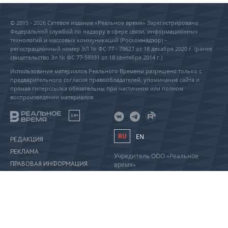
© 2015 - 2026 Сетевое издание «Реальное время» Зарегистрировано
Федеральной службой по надзору в сфере связи, информационных
технологий и массовых коммуникаций (Роскомнадзор) –
регистрационный номер ЭЛ № ФС 77 - 79627 от 18 декабря 2020 г. (ранее
свидетельство Эл № ФС 77-59331 от 18 сентября 2014 г.)
Использование материалов Реального Времени разрешено только с
предварительного согласия правообладателей, упоминание сайта и
прямая гиперссылка обязательны при частичном или полном
воспроизведении материалов.
18+
RU
EN
РЕДАКЦИЯ
РЕКЛАМА
Учредитель ООО «Реальное
ПРАВОВАЯ ИНФОРМАЦИЯ
время»
Главный редактор Саушина А.А.
ПОЛИТИКА О ПЕРСОНАЛЬНЫХ
Телефон редакции: +7 (843) 222-
ДАННЫХ
90-80
info@realnoevremya.ru
Полная версия
Тестовая версия