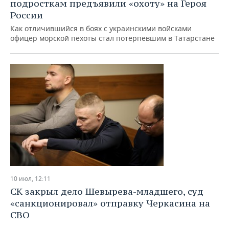
ВОДНЫЕ ВИДЫ СПОРТА
ОБРАЗОВАНИЕ
подросткам предъявили «охоту» на Героя
России
ХОККЕЙ С МЯЧОМ
ПРОИСШЕСТВИЯ
Как отличившийся в боях с украинскими войсками
офицер морской пехоты стал потерпевшим в Татарстане
10 июл, 12:11
СК закрыл дело Шевырева-младшего, суд
«санкционировал» отправку Черкасина на
СВО