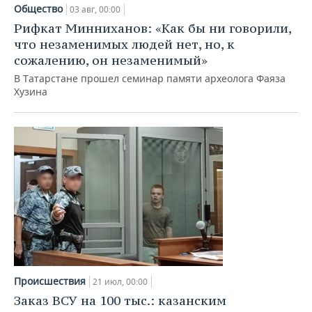
НЕФТЕХИМИЯ
Общество
03 авг, 00:00
РОЗНИЧНАЯ ТОРГОВЛЯ
НОВОСТИ ТЕХНОЛОГИЙ
МЕРОПРИЯТИЯ
Рифкат Минниханов: «Как бы ни говорили,
НЕФТЬ
что незаменимых людей нет, но, к
ТРАНСПОРТ
IT
НОВОСТИ МЕРОПРИЯТИЙ
СПОРТ
сожалению, он незаменимый»
ОПК
В Татарстане прошел семинар памяти археолога Фаяза
УСЛУГИ
МЕДИА
ВЫЕЗДНАЯ РЕДАКЦИЯ
НОВОСТИ СПОРТА
ОБЩЕСТВО
Хузина
ЭНЕРГЕТИКА
ТЕЛЕКОММУНИКАЦИИ
БИЗНЕС-БРАНЧИ
ФУТБОЛ
НОВОСТИ ОБЩЕСТВА
ФОТОГАЛЕРЕЯ
ONLINE-КОНФЕРЕНЦИИ
ХОККЕЙ
ВЛАСТЬ
СЮЖЕТЫ
ОТКРЫТАЯ ЛЕКЦИЯ
БАСКЕТБОЛ
ИНФРАСТРУКТУРА
СПРАВОЧНИК
ВОЛЕЙБОЛ
ИСТОРИЯ
СПИСОК ПЕРСОН
ПОЛНАЯ ВЕРСИЯ
КИБЕРСПОРТ
КУЛЬТУРА
СПИСОК КОМПАНИЙ
Происшествия
ФИГУРНОЕ КАТАНИЕ
МЕДИЦИНА
21 июл, 00:00
Заказ ВСУ на 100 тыс.: казанским