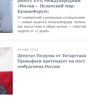
работу XVII Международный
«Россия — Исламский мир:
КазаньФорум»
От намерений к реальным соглашениям
— новые акценты КазаньФорума. Халяль
как экосистема и образ жизни — события
недели от «7 дней»
14 май, 13:12
Депутат Госдумы от Татарстана
Прокофьев претендует на пост
омбудсмена России