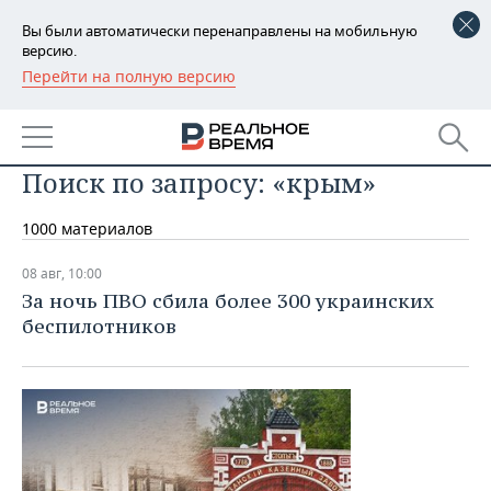
Вы были автоматически перенаправлены на мобильную
версию.
Перейти на полную версию
РЕГИОНЫ
БАШКОРТОСТАН
НОВОСТИ
Поиск по запросу: «крым»
ТАТАРСТАН
АНАЛИТИКА
1000 материалов
УДМУРТИЯ
НОВОСТИ АНАЛИТИКИ
ЭКОНОМИКА
08 авг, 10:00
ДЕКЛАРАЦИИ О ДОХОДАХ
НОВОСТИ ЭКОНОМИКИ
ПРОМЫШЛЕННОСТЬ
За ночь ПВО сбила более 300 украинских
беспилотников
КОРОЛИ ГОСЗАКАЗА ПФО
ФИНАНСЫ
НОВОСТИ
НЕДВИЖИМОСТЬ
ПРОМЫШЛЕННОСТИ
ВУЗЫ ТАТАРСТАНА
БАНКИ
НОВОСТИ НЕДВИЖИМОСТИ
АВТО
АГРОПРОМ
КОМУ ПРИНАДЛЕЖАТ
БЮДЖЕТ
НОВОСТИ АВТО
БИЗНЕС
ТОРГОВЫЕ ЦЕНТРЫ
МАШИНОСТРОЕНИЕ
ТАТАРСТАНА
ИНВЕСТИЦИИ
НОВОСТИ БИЗНЕСА
ТЕХНОЛОГИИ