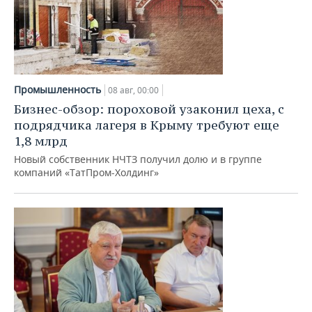
НЕФТЕХИМИЯ
РОЗНИЧНАЯ ТОРГОВЛЯ
НОВОСТИ ТЕХНОЛОГИЙ
МЕРОПРИЯТИЯ
НЕФТЬ
ТРАНСПОРТ
IT
НОВОСТИ МЕРОПРИЯТИЙ
СПОРТ
ОПК
Промышленность
УСЛУГИ
МЕДИА
ВЫЕЗДНАЯ РЕДАКЦИЯ
НОВОСТИ СПОРТА
ОБЩЕСТВО
08 авг, 00:00
ЭНЕРГЕТИКА
Бизнес-обзор: пороховой узаконил цеха, с
ТЕЛЕКОММУНИКАЦИИ
БИЗНЕС-БРАНЧИ
ФУТБОЛ
НОВОСТИ ОБЩЕСТВА
ФОТОГАЛЕРЕЯ
подрядчика лагеря в Крыму требуют еще
1,8 млрд
ONLINE-КОНФЕРЕНЦИИ
ХОККЕЙ
ВЛАСТЬ
СЮЖЕТЫ
Новый собственник НЧТЗ получил долю и в группе
компаний «ТатПром-Холдинг»
ОТКРЫТАЯ ЛЕКЦИЯ
БАСКЕТБОЛ
ИНФРАСТРУКТУРА
СПРАВОЧНИК
ВОЛЕЙБОЛ
ИСТОРИЯ
СПИСОК ПЕРСОН
ПОЛНАЯ ВЕРСИЯ
КИБЕРСПОРТ
КУЛЬТУРА
СПИСОК КОМПАНИЙ
ФИГУРНОЕ КАТАНИЕ
МЕДИЦИНА