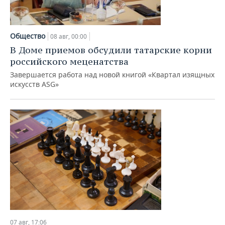
ВОДНЫЕ ВИДЫ СПОРТА
ОБРАЗОВАНИЕ
ХОККЕЙ С МЯЧОМ
ПРОИСШЕСТВИЯ
Общество
08 авг, 00:00
В Доме приемов обсудили татарские корни
российского меценатства
Завершается работа над новой книгой «Квартал изящных
искусств ASG»
07 авг, 17:06