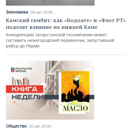
НЕФТЕХИМИЯ
РОЗНИЧНАЯ ТОРГОВЛЯ
НОВОСТИ ТЕХНОЛОГИЙ
МЕРОПРИЯТИЯ
Экономика
06 авг, 00:00
НЕФТЬ
Камский гамбит: как «Водолет» и «Флот РТ»
ТРАНСПОРТ
IT
НОВОСТИ МЕРОПРИЯТИЙ
СПОРТ
поделят влияние на нижней Каме
ОПК
Конкуренцию татарстанской госкомпании может
УСЛУГИ
МЕДИА
ВЫЕЗДНАЯ РЕДАКЦИЯ
НОВОСТИ СПОРТА
ОБЩЕСТВО
составить нижегородский перевозчик, запустивший
ЭНЕРГЕТИКА
рейсы до Перми
ТЕЛЕКОММУНИКАЦИИ
БИЗНЕС-БРАНЧИ
ФУТБОЛ
НОВОСТИ ОБЩЕСТВА
ФОТОГАЛЕРЕЯ
ONLINE-КОНФЕРЕНЦИИ
ХОККЕЙ
ВЛАСТЬ
СЮЖЕТЫ
ОТКРЫТАЯ ЛЕКЦИЯ
БАСКЕТБОЛ
ИНФРАСТРУКТУРА
СПРАВОЧНИК
ВОЛЕЙБОЛ
ИСТОРИЯ
СПИСОК ПЕРСОН
ПОЛНАЯ ВЕРСИЯ
КИБЕРСПОРТ
КУЛЬТУРА
СПИСОК КОМПАНИЙ
ФИГУРНОЕ КАТАНИЕ
МЕДИЦИНА
Общество
02 авг, 00:00