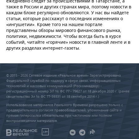
ежедневно следят за происшествиями в Татарстане, а
также в России и других странах мира, поэтому новости в
каждом блоке регулярно обновляются. У нас вы найдете
статьи, которые расскажут о последних изменениях о
«ингушетии». Кроме того на нашем портале
представлены обзоры мирового финансового рынка,
политики, недвижимости. Чтобы всегда быть в курсе
событий, читайте «горячие» новости в главной ленте и в
других разделах интернет-газеты.
© 2015 - 2026 Сетевое издание «Реальное время» Зарегистрировано
Федеральной службой по надзору в сфере связи, информационных
технологий и массовых коммуникаций (Роскомнадзор) –
регистрационный номер ЭЛ № ФС 77 - 79627 от 18 декабря 2020 г. (ранее
свидетельство Эл № ФС 77-59331 от 18 сентября 2014 г.)
Использование материалов Реального Времени разрешено только с
предварительного согласия правообладателей, упоминание сайта и
прямая гиперссылка обязательны при частичном или полном
воспроизведении материалов.
18+