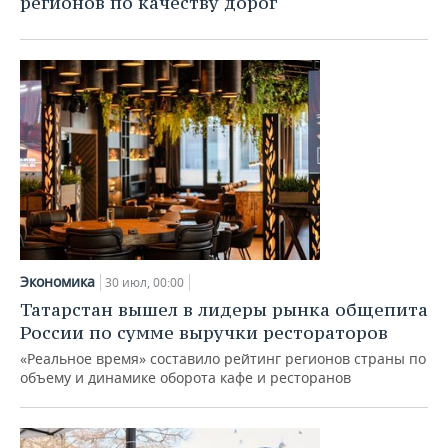
регионов по качеству дорог
ВОДНЫЕ ВИДЫ СПОРТА
ОБРАЗОВАНИЕ
ХОККЕЙ С МЯЧОМ
ПРОИСШЕСТВИЯ
Экономика
30 июл, 00:00
Татарстан вышел в лидеры рынка общепита
России по сумме выручки рестораторов
«Реальное время» составило рейтинг регионов страны по
объему и динамике оборота кафе и ресторанов