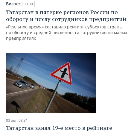
НЕФТЕХИМИЯ
Бизнес
00:00
РОЗНИЧНАЯ ТОРГОВЛЯ
НОВОСТИ ТЕХНОЛОГИЙ
МЕРОПРИЯТИЯ
Татарстан в пятерке регионов России по
НЕФТЬ
обороту и числу сотрудников предприятий
ТРАНСПОРТ
IT
НОВОСТИ МЕРОПРИЯТИЙ
СПОРТ
«Реальное время» составило рейтинг субъектов страны
ОПК
по обороту и средней численности сотрудников на малых
предприятиях
УСЛУГИ
МЕДИА
ВЫЕЗДНАЯ РЕДАКЦИЯ
НОВОСТИ СПОРТА
ОБЩЕСТВО
ЭНЕРГЕТИКА
ТЕЛЕКОММУНИКАЦИИ
БИЗНЕС-БРАНЧИ
ФУТБОЛ
НОВОСТИ ОБЩЕСТВА
ФОТОГАЛЕРЕЯ
ONLINE-КОНФЕРЕНЦИИ
ХОККЕЙ
ВЛАСТЬ
СЮЖЕТЫ
ОТКРЫТАЯ ЛЕКЦИЯ
БАСКЕТБОЛ
ИНФРАСТРУКТУРА
СПРАВОЧНИК
ВОЛЕЙБОЛ
ИСТОРИЯ
СПИСОК ПЕРСОН
ПОЛНАЯ ВЕРСИЯ
КИБЕРСПОРТ
КУЛЬТУРА
СПИСОК КОМПАНИЙ
03 авг, 08:31
ФИГУРНОЕ КАТАНИЕ
МЕДИЦИНА
Татарстан занял 19-е место в рейтинге