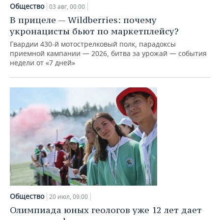
НЕФТЕХИМИЯ
Общество
03 авг, 00:00
РОЗНИЧНАЯ ТОРГОВЛЯ
НОВОСТИ ТЕХНОЛОГИЙ
МЕРОПРИЯТИЯ
В прицеле — Wildberries: почему
НЕФТЬ
укронацисты бьют по маркетплейсу?
ТРАНСПОРТ
IT
НОВОСТИ МЕРОПРИЯТИЙ
СПОРТ
Гвардии 430-й мотострелковый полк, парадоксы
ОПК
приемной кампании — 2026, битва за урожай — события
недели от «7 дней»
УСЛУГИ
МЕДИА
ВЫЕЗДНАЯ РЕДАКЦИЯ
НОВОСТИ СПОРТА
ОБЩЕСТВО
ЭНЕРГЕТИКА
ТЕЛЕКОММУНИКАЦИИ
БИЗНЕС-БРАНЧИ
ФУТБОЛ
НОВОСТИ ОБЩЕСТВА
ФОТОГАЛЕРЕЯ
ONLINE-КОНФЕРЕНЦИИ
ХОККЕЙ
ВЛАСТЬ
СЮЖЕТЫ
ОТКРЫТАЯ ЛЕКЦИЯ
БАСКЕТБОЛ
ИНФРАСТРУКТУРА
СПРАВОЧНИК
ВОЛЕЙБОЛ
ИСТОРИЯ
СПИСОК ПЕРСОН
ПОЛНАЯ ВЕРСИЯ
КИБЕРСПОРТ
КУЛЬТУРА
СПИСОК КОМПАНИЙ
Общество
20 июл, 09:00
ФИГУРНОЕ КАТАНИЕ
МЕДИЦИНА
Олимпиада юных геологов уже 12 лет дает