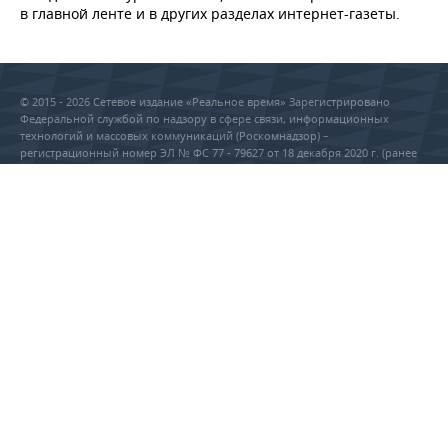
в главной ленте и в других разделах интернет-газеты.
© 2015 - 2026 Сетевое издание «Реальное время» Зарегистрировано
Федеральной службой по надзору в сфере связи, информационных
технологий и массовых коммуникаций (Роскомнадзор) –
регистрационный номер ЭЛ № ФС 77 - 79627 от 18 декабря 2020 г. (ранее
свидетельство Эл № ФС 77-59331 от 18 сентября 2014 г.)
Использование материалов Реального Времени разрешено только с
предварительного согласия правообладателей, упоминание сайта и
прямая гиперссылка обязательны при частичном или полном
воспроизведении материалов.
18+
RU
EN
РЕДАКЦИЯ
РЕКЛАМА
Учредитель ООО «Реальное
ПРАВОВАЯ ИНФОРМАЦИЯ
время»
Главный редактор Саушина А.А.
ПОЛИТИКА О ПЕРСОНАЛЬНЫХ
Телефон редакции: +7 (843) 222-
ДАННЫХ
90-80