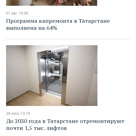
НЕФТЕХИМИЯ
РОЗНИЧНАЯ ТОРГОВЛЯ
НОВОСТИ ТЕХНОЛОГИЙ
МЕРОПРИЯТИЯ
01 авг, 10:00
НЕФТЬ
Программа капремонта в Татарстане
ТРАНСПОРТ
IT
НОВОСТИ МЕРОПРИЯТИЙ
СПОРТ
выполнена на 64%
ОПК
УСЛУГИ
МЕДИА
ВЫЕЗДНАЯ РЕДАКЦИЯ
НОВОСТИ СПОРТА
ОБЩЕСТВО
ЭНЕРГЕТИКА
ТЕЛЕКОММУНИКАЦИИ
БИЗНЕС-БРАНЧИ
ФУТБОЛ
НОВОСТИ ОБЩЕСТВА
ФОТОГАЛЕРЕЯ
ONLINE-КОНФЕРЕНЦИИ
ХОККЕЙ
ВЛАСТЬ
СЮЖЕТЫ
ОТКРЫТАЯ ЛЕКЦИЯ
БАСКЕТБОЛ
ИНФРАСТРУКТУРА
СПРАВОЧНИК
ВОЛЕЙБОЛ
ИСТОРИЯ
СПИСОК ПЕРСОН
ПОЛНАЯ ВЕРСИЯ
КИБЕРСПОРТ
КУЛЬТУРА
СПИСОК КОМПАНИЙ
28 июл, 13:19
До 2030 года в Татарстане отремонтируют
ФИГУРНОЕ КАТАНИЕ
МЕДИЦИНА
почти 1,5 тыс. лифтов