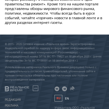
правительства ремонт». Кроме того на нашем портале
представлены обзоры мирового финансового рынка,
политики, недвижимости. Чтобы всегда быть в курсе
событий, читайте «горячие» новости в главной ленте и в
других разделах интернет-газеты.
© 2015 - 2026 Сетевое издание «Реальное время» Зарегистрировано
Федеральной службой по надзору в сфере связи, информационных
технологий и массовых коммуникаций (Роскомнадзор) –
регистрационный номер ЭЛ № ФС 77 - 79627 от 18 декабря 2020 г. (ранее
свидетельство Эл № ФС 77-59331 от 18 сентября 2014 г.)
Использование материалов Реального Времени разрешено только с
предварительного согласия правообладателей, упоминание сайта и
прямая гиперссылка обязательны при частичном или полном
воспроизведении материалов.
18+
RU
EN
РЕДАКЦИЯ
РЕКЛАМА
Учредитель ООО «Реальное