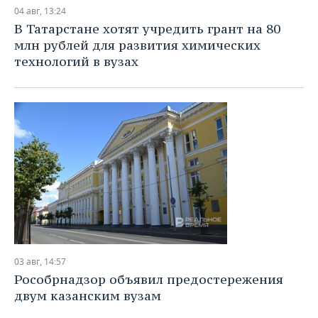
НЕФТЕХИМИЯ
04 авг, 13:24
РОЗНИЧНАЯ ТОРГОВЛЯ
НОВОСТИ ТЕХНОЛОГИЙ
МЕРОПРИЯТИЯ
В Татарстане хотят учредить грант на 80
НЕФТЬ
млн рублей для развития химических
ТРАНСПОРТ
IT
НОВОСТИ МЕРОПРИЯТИЙ
СПОРТ
технологий в вузах
ОПК
УСЛУГИ
МЕДИА
ВЫЕЗДНАЯ РЕДАКЦИЯ
НОВОСТИ СПОРТА
ОБЩЕСТВО
ЭНЕРГЕТИКА
ТЕЛЕКОММУНИКАЦИИ
БИЗНЕС-БРАНЧИ
ФУТБОЛ
НОВОСТИ ОБЩЕСТВА
ФОТОГАЛЕРЕЯ
ONLINE-КОНФЕРЕНЦИИ
ХОККЕЙ
ВЛАСТЬ
СЮЖЕТЫ
ОТКРЫТАЯ ЛЕКЦИЯ
БАСКЕТБОЛ
ИНФРАСТРУКТУРА
СПРАВОЧНИК
ВОЛЕЙБОЛ
ИСТОРИЯ
СПИСОК ПЕРСОН
ПОЛНАЯ ВЕРСИЯ
КИБЕРСПОРТ
КУЛЬТУРА
СПИСОК КОМПАНИЙ
03 авг, 14:57
Рособрнадзор объявил предостережения
ФИГУРНОЕ КАТАНИЕ
МЕДИЦИНА
двум казанским вузам