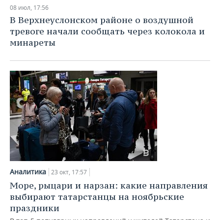
НЕФТЕХИМИЯ
08 июл, 17:56
РОЗНИЧНАЯ ТОРГОВЛЯ
НОВОСТИ ТЕХНОЛОГИЙ
МЕРОПРИЯТИЯ
В Верхнеуслонском районе о воздушной
НЕФТЬ
тревоге начали сообщать через колокола и
ТРАНСПОРТ
IT
НОВОСТИ МЕРОПРИЯТИЙ
СПОРТ
минареты
ОПК
УСЛУГИ
МЕДИА
ВЫЕЗДНАЯ РЕДАКЦИЯ
НОВОСТИ СПОРТА
ОБЩЕСТВО
ЭНЕРГЕТИКА
ТЕЛЕКОММУНИКАЦИИ
БИЗНЕС-БРАНЧИ
ФУТБОЛ
НОВОСТИ ОБЩЕСТВА
ФОТОГАЛЕРЕЯ
ONLINE-КОНФЕРЕНЦИИ
ХОККЕЙ
ВЛАСТЬ
СЮЖЕТЫ
ОТКРЫТАЯ ЛЕКЦИЯ
БАСКЕТБОЛ
ИНФРАСТРУКТУРА
СПРАВОЧНИК
ВОЛЕЙБОЛ
ИСТОРИЯ
СПИСОК ПЕРСОН
ПОЛНАЯ ВЕРСИЯ
Аналитика
23 окт, 17:57
КИБЕРСПОРТ
КУЛЬТУРА
СПИСОК КОМПАНИЙ
Море, рыцари и нарзан: какие направления
выбирают татарстанцы на ноябрьские
ФИГУРНОЕ КАТАНИЕ
МЕДИЦИНА
праздники