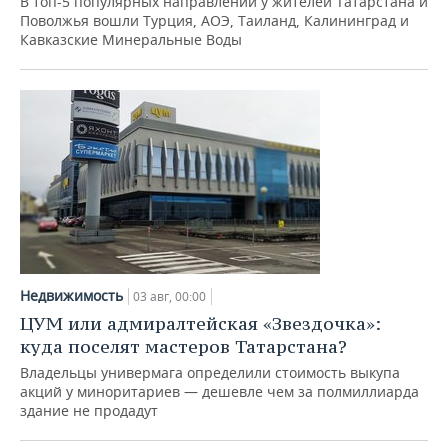
В топ-5 популярных направлений у жителей Татарстана и
ВОДНЫЕ ВИДЫ СПОРТА
ОБРАЗОВАНИЕ
Поволжья вошли Турция, АОЭ, Таиланд, Калининград и
Кавказские Минеральные Воды
ХОККЕЙ С МЯЧОМ
ПРОИСШЕСТВИЯ
Недвижимость
03 авг, 00:00
ЦУМ или адмиралтейская «Звездочка»:
куда поселят мастеров Татарстана?
Владельцы универмага определили стоимость выкупа
акций у миноритариев — дешевле чем за полмиллиарда
здание не продадут