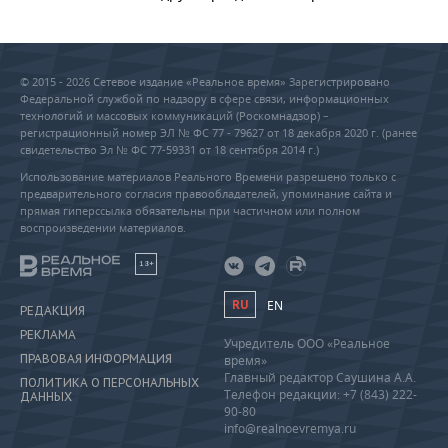
© 2015 - 2026 Сетевое издание «Реальное время» Зарегистрировано
Федеральной службой по надзору в сфере связи, информационных
технологий и массовых коммуникаций (Роскомнадзор) –
регистрационный номер ЭЛ № ФС 77 - 79627 от 18 декабря 2020 г. (ранее
свидетельство Эл № ФС 77-59331 от 18 сентября 2014 г.)
Использование материалов Реального Времени разрешено только с
предварительного согласия правообладателей, упоминание сайта и
прямая гиперссылка обязательны при частичном или полном
воспроизведении материалов.
18+
RU
EN
РЕДАКЦИЯ
РЕКЛАМА
Учредитель ООО «Реальное
ПРАВОВАЯ ИНФОРМАЦИЯ
время»
Главный редактор Саушина А.А.
ПОЛИТИКА О ПЕРСОНАЛЬНЫХ
Телефон редакции: +7 (843) 222-
ДАННЫХ
90-80
info@realnoevremya.ru