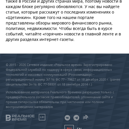
также в России и других странах мира, поэтому новости в
каждом блоке регулярно обновляются. У нас вы найдете
статьи, которые расскажут о последних изменениях о
«Щетинкин». Кроме того на нашем портале
представлены обзоры мирового финансового рынка,
политики, недвижимости. Чтобы всегда быть в курсе
событий, читайте «горячие» новости в главной ленте и в
других разделах интернет-газеты.
© 2015 - 2026 Сетевое издание «Реальное время» Зарегистрировано
Федеральной службой по надзору в сфере связи, информационных
технологий и массовых коммуникаций (Роскомнадзор) –
регистрационный номер ЭЛ № ФС 77 - 79627 от 18 декабря 2020 г. (ранее
свидетельство Эл № ФС 77-59331 от 18 сентября 2014 г.)
Использование материалов Реального Времени разрешено только с
предварительного согласия правообладателей, упоминание сайта и
прямая гиперссылка обязательны при частичном или полном
воспроизведении материалов.
18+
RU