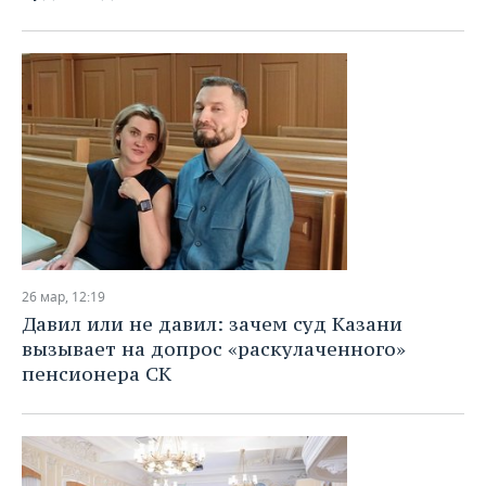
ВОДНЫЕ ВИДЫ СПОРТА
ОБРАЗОВАНИЕ
ХОККЕЙ С МЯЧОМ
ПРОИСШЕСТВИЯ
26 мар, 12:19
Давил или не давил: зачем суд Казани
вызывает на допрос «раскулаченного»
пенсионера СК