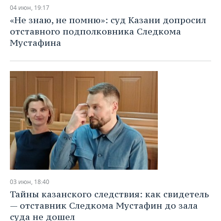
НЕФТЕХИМИЯ
04 июн, 19:17
РОЗНИЧНАЯ ТОРГОВЛЯ
НОВОСТИ ТЕХНОЛОГИЙ
МЕРОПРИЯТИЯ
«Не знаю, не помню»: суд Казани допросил
НЕФТЬ
отставного подполковника Следкома
ТРАНСПОРТ
IT
НОВОСТИ МЕРОПРИЯТИЙ
СПОРТ
Мустафина
ОПК
УСЛУГИ
МЕДИА
ВЫЕЗДНАЯ РЕДАКЦИЯ
НОВОСТИ СПОРТА
ОБЩЕСТВО
ЭНЕРГЕТИКА
ТЕЛЕКОММУНИКАЦИИ
БИЗНЕС-БРАНЧИ
ФУТБОЛ
НОВОСТИ ОБЩЕСТВА
ФОТОГАЛЕРЕЯ
ONLINE-КОНФЕРЕНЦИИ
ХОККЕЙ
ВЛАСТЬ
СЮЖЕТЫ
ОТКРЫТАЯ ЛЕКЦИЯ
БАСКЕТБОЛ
ИНФРАСТРУКТУРА
СПРАВОЧНИК
ВОЛЕЙБОЛ
ИСТОРИЯ
СПИСОК ПЕРСОН
ПОЛНАЯ ВЕРСИЯ
КИБЕРСПОРТ
КУЛЬТУРА
СПИСОК КОМПАНИЙ
03 июн, 18:40
Тайны казанского следствия: как свидетель
ФИГУРНОЕ КАТАНИЕ
МЕДИЦИНА
— отставник Следкома Мустафин до зала
суда не дошел