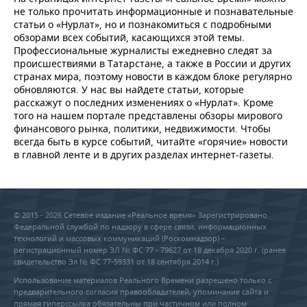
не только прочитать информационные и познавательные
статьи о «Нурлат», но и познакомиться с подробными
обзорами всех событий, касающихся этой темы.
Профессиональные журналисты ежедневно следят за
происшествиями в Татарстане, а также в России и других
странах мира, поэтому новости в каждом блоке регулярно
обновляются. У нас вы найдете статьи, которые
расскажут о последних изменениях о «Нурлат». Кроме
того на нашем портале представлены обзоры мирового
финансового рынка, политики, недвижимости. Чтобы
всегда быть в курсе событий, читайте «горячие» новости
в главной ленте и в других разделах интернет-газеты.
© 2015 - 2026 Сетевое издание «Реальное время» Зарегистрировано
Федеральной службой по надзору в сфере связи, информационных
технологий и массовых коммуникаций (Роскомнадзор) –
регистрационный номер ЭЛ № ФС 77 - 79627 от 18 декабря 2020 г. (ранее
свидетельство Эл № ФС 77-59331 от 18 сентября 2014 г.)
Использование материалов Реального Времени разрешено только с
предварительного согласия правообладателей, упоминание сайта и
прямая гиперссылка обязательны при частичном или полном