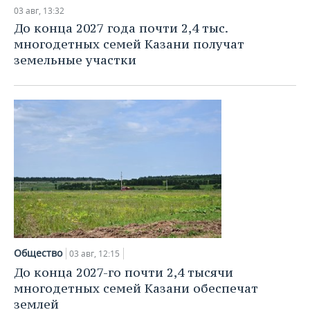
НЕФТЕХИМИЯ
03 авг, 13:32
РОЗНИЧНАЯ ТОРГОВЛЯ
НОВОСТИ ТЕХНОЛОГИЙ
МЕРОПРИЯТИЯ
До конца 2027 года почти 2,4 тыс.
НЕФТЬ
многодетных семей Казани получат
ТРАНСПОРТ
IT
НОВОСТИ МЕРОПРИЯТИЙ
СПОРТ
земельные участки
ОПК
УСЛУГИ
МЕДИА
ВЫЕЗДНАЯ РЕДАКЦИЯ
НОВОСТИ СПОРТА
ОБЩЕСТВО
ЭНЕРГЕТИКА
ТЕЛЕКОММУНИКАЦИИ
БИЗНЕС-БРАНЧИ
ФУТБОЛ
НОВОСТИ ОБЩЕСТВА
ФОТОГАЛЕРЕЯ
ONLINE-КОНФЕРЕНЦИИ
ХОККЕЙ
ВЛАСТЬ
СЮЖЕТЫ
ОТКРЫТАЯ ЛЕКЦИЯ
БАСКЕТБОЛ
ИНФРАСТРУКТУРА
СПРАВОЧНИК
ВОЛЕЙБОЛ
ИСТОРИЯ
СПИСОК ПЕРСОН
ПОЛНАЯ ВЕРСИЯ
КИБЕРСПОРТ
КУЛЬТУРА
СПИСОК КОМПАНИЙ
Общество
03 авг, 12:15
До конца 2027-го почти 2,4 тысячи
ФИГУРНОЕ КАТАНИЕ
МЕДИЦИНА
многодетных семей Казани обеспечат
землей