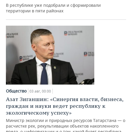
ВОДНЫЕ ВИДЫ СПОРТА
ОБРАЗОВАНИЕ
В республике уже подобрали и сформировали
территории в пяти районах
ХОККЕЙ С МЯЧОМ
ПРОИСШЕСТВИЯ
Общество
03 авг, 00:00
Азат Зиганшин: «Синергия власти, бизнеса,
граждан и науки ведет республику к
экологическому успеху»
Министр экологии и природных ресурсов Татарстана — о
расчистке рек, рекультивации объектов накопленного
вреда, о цифровизации и о том, какой будет республика