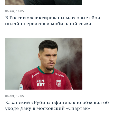
НЕФТЕХИМИЯ
РОЗНИЧНАЯ ТОРГОВЛЯ
НОВОСТИ ТЕХНОЛОГИЙ
МЕРОПРИЯТИЯ
06 авг, 14:05
НЕФТЬ
В России зафиксированы массовые сбои
ТРАНСПОРТ
IT
НОВОСТИ МЕРОПРИЯТИЙ
СПОРТ
онлайн-сервисов и мобильной связи
ОПК
УСЛУГИ
МЕДИА
ВЫЕЗДНАЯ РЕДАКЦИЯ
НОВОСТИ СПОРТА
ОБЩЕСТВО
ЭНЕРГЕТИКА
ТЕЛЕКОММУНИКАЦИИ
БИЗНЕС-БРАНЧИ
ФУТБОЛ
НОВОСТИ ОБЩЕСТВА
ФОТОГАЛЕРЕЯ
ONLINE-КОНФЕРЕНЦИИ
ХОККЕЙ
ВЛАСТЬ
СЮЖЕТЫ
ОТКРЫТАЯ ЛЕКЦИЯ
БАСКЕТБОЛ
ИНФРАСТРУКТУРА
СПРАВОЧНИК
ВОЛЕЙБОЛ
ИСТОРИЯ
СПИСОК ПЕРСОН
ПОЛНАЯ ВЕРСИЯ
КИБЕРСПОРТ
КУЛЬТУРА
СПИСОК КОМПАНИЙ
06 авг, 12:05
Казанский «Рубин» официально объявил об
ФИГУРНОЕ КАТАНИЕ
МЕДИЦИНА
уходе Даку в московский «Спартак»