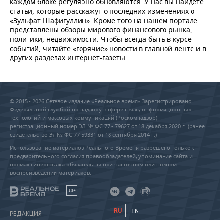
каждом блоке регулярно обновляются. У нас вы найдете
статьи, которые расскажут о последних изменениях о
«Зульфат Шафигуллин». Кроме того на нашем портале
представлены обзоры мирового финансового рынка,
политики, недвижимости. Чтобы всегда быть в курсе
событий, читайте «горячие» новости в главной ленте и в
других разделах интернет-газеты.
© 2015 - 2026 Сетевое издание «Реальное время» Зарегистрировано
Федеральной службой по надзору в сфере связи, информационных
технологий и массовых коммуникаций (Роскомнадзор) –
регистрационный номер ЭЛ № ФС 77 - 79627 от 18 декабря 2020 г. (ранее
свидетельство Эл № ФС 77-59331 от 18 сентября 2014 г.)
Использование материалов Реального Времени разрешено только с
предварительного согласия правообладателей, упоминание сайта и
прямая гиперссылка обязательны при частичном или полном
воспроизведении материалов.
18+
RU
EN
РЕДАКЦИЯ