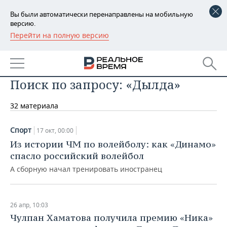
Вы были автоматически перенаправлены на мобильную
версию.
Перейти на полную версию
РЕГИОНЫ
БАШКОРТОСТАН
НОВОСТИ
Поиск по запросу: «Дылда»
ТАТАРСТАН
АНАЛИТИКА
32 материала
УДМУРТИЯ
НОВОСТИ АНАЛИТИКИ
ЭКОНОМИКА
ДЕКЛАРАЦИИ О ДОХОДАХ
НОВОСТИ ЭКОНОМИКИ
ПРОМЫШЛЕННОСТЬ
Спорт
17 окт, 00:00
Из истории ЧМ по волейболу: как «Динамо»
КОРОЛИ ГОСЗАКАЗА ПФО
ФИНАНСЫ
НОВОСТИ
НЕДВИЖИМОСТЬ
спасло российский волейбол
ПРОМЫШЛЕННОСТИ
А сборную начал тренировать иностранец
ВУЗЫ ТАТАРСТАНА
БАНКИ
НОВОСТИ НЕДВИЖИМОСТИ
АВТО
АГРОПРОМ
КОМУ ПРИНАДЛЕЖАТ
БЮДЖЕТ
НОВОСТИ АВТО
БИЗНЕС
26 апр, 10:03
ТОРГОВЫЕ ЦЕНТРЫ
МАШИНОСТРОЕНИЕ
ТАТАРСТАНА
Чулпан Хаматова получила премию «Ника»
ИНВЕСТИЦИИ
НОВОСТИ БИЗНЕСА
ТЕХНОЛОГИИ