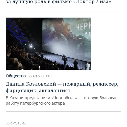
за лучшую роль в фильме «Доктор Лиза»
НЕФТЕХИМИЯ
РОЗНИЧНАЯ ТОРГОВЛЯ
НОВОСТИ ТЕХНОЛОГИЙ
МЕРОПРИЯТИЯ
НЕФТЬ
ТРАНСПОРТ
IT
НОВОСТИ МЕРОПРИЯТИЙ
СПОРТ
ОПК
УСЛУГИ
МЕДИА
ВЫЕЗДНАЯ РЕДАКЦИЯ
НОВОСТИ СПОРТА
ОБЩЕСТВО
ЭНЕРГЕТИКА
ТЕЛЕКОММУНИКАЦИИ
БИЗНЕС-БРАНЧИ
ФУТБОЛ
НОВОСТИ ОБЩЕСТВА
ФОТОГАЛЕРЕЯ
ONLINE-КОНФЕРЕНЦИИ
ХОККЕЙ
ВЛАСТЬ
СЮЖЕТЫ
ОТКРЫТАЯ ЛЕКЦИЯ
БАСКЕТБОЛ
ИНФРАСТРУКТУРА
СПРАВОЧНИК
Общество
22 мар, 00:00
Данила Козловский — пожарный, режиссер,
ВОЛЕЙБОЛ
ИСТОРИЯ
СПИСОК ПЕРСОН
ПОЛНАЯ ВЕРСИЯ
фарцовщик, аквалангист
В Казани представили «Чернобыль» — вторую большую
КИБЕРСПОРТ
КУЛЬТУРА
СПИСОК КОМПАНИЙ
работу петербургского актера
ФИГУРНОЕ КАТАНИЕ
МЕДИЦИНА
06 окт, 18:46