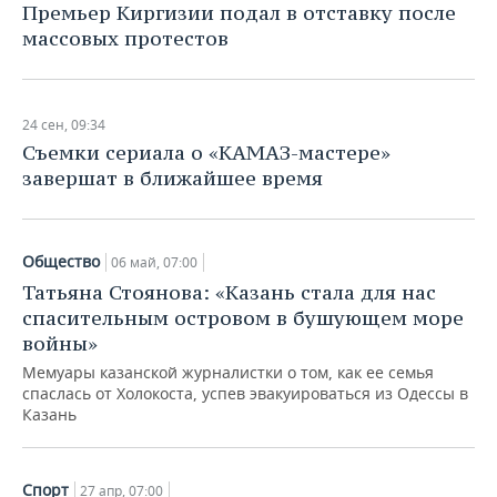
ВОДНЫЕ ВИДЫ СПОРТА
ОБРАЗОВАНИЕ
Премьер Киргизии подал в отставку после
массовых протестов
ХОККЕЙ С МЯЧОМ
ПРОИСШЕСТВИЯ
24 сен, 09:34
Съемки сериала о «КАМАЗ-мастере»
завершат в ближайшее время
Общество
06 май, 07:00
Татьяна Стоянова: «Казань стала для нас
спасительным островом в бушующем море
войны»
Мемуары казанской журналистки о том, как ее семья
спаслась от Холокоста, успев эвакуироваться из Одессы в
Казань
Спорт
27 апр, 07:00