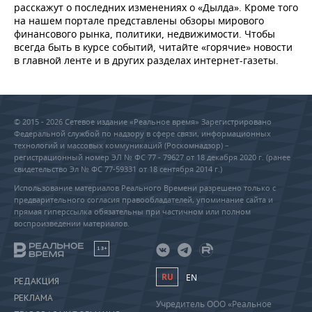
расскажут о последних изменениях о «Дылда». Кроме того
на нашем портале представлены обзоры мирового
финансового рынка, политики, недвижимости. Чтобы
всегда быть в курсе событий, читайте «горячие» новости
в главной ленте и в других разделах интернет-газеты.
© 2015 - 2026 Сетевое издание «Реальное время» Зарегистрировано
Федеральной службой по надзору в сфере связи, информационных
технологий и массовых коммуникаций (Роскомнадзор) –
регистрационный номер ЭЛ № ФС 77 - 79627 от 18 декабря 2020 г. (ранее
свидетельство Эл № ФС 77-59331 от 18 сентября 2014 г.)
Использование материалов Реального Времени разрешено только с
предварительного согласия правообладателей, упоминание сайта и
прямая гиперссылка обязательны при частичном или полном
воспроизведении материалов.
18+
RU
EN
РЕДАКЦИЯ
РЕКЛАМА
Учредитель ООО «Реальное