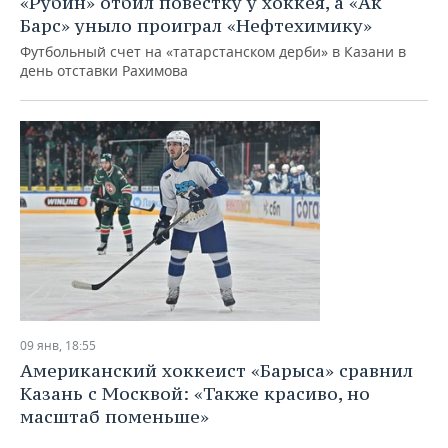
«Рубин» отбил повестку у хоккея, а «Ак
ВОДНЫЕ ВИДЫ СПОРТА
ОБРАЗОВАНИЕ
Барс» уныло проиграл «Нефтехимику»
ХОККЕЙ С МЯЧОМ
ПРОИСШЕСТВИЯ
Футбольный счет на «татарстанском дерби» в Казани в
день отставки Рахимова
09 янв, 18:55
Американский хоккеист «Барыса» сравнил
Казань с Москвой: «Также красиво, но
масштаб поменьше»