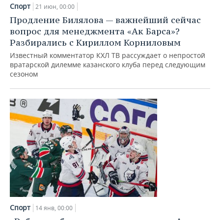
НЕФТЕХИМИЯ
Спорт
21 июн, 00:00
РОЗНИЧНАЯ ТОРГОВЛЯ
НОВОСТИ ТЕХНОЛОГИЙ
МЕРОПРИЯТИЯ
Продление Билялова — важнейший сейчас
НЕФТЬ
вопрос для менеджмента «Ак Барса»?
ТРАНСПОРТ
IT
НОВОСТИ МЕРОПРИЯТИЙ
СПОРТ
Разбирались с Кириллом Корниловым
ОПК
Известный комментатор КХЛ ТВ рассуждает о непростой
УСЛУГИ
МЕДИА
ВЫЕЗДНАЯ РЕДАКЦИЯ
НОВОСТИ СПОРТА
ОБЩЕСТВО
вратарской дилемме казанского клуба перед следующим
ЭНЕРГЕТИКА
сезоном
ТЕЛЕКОММУНИКАЦИИ
БИЗНЕС-БРАНЧИ
ФУТБОЛ
НОВОСТИ ОБЩЕСТВА
ФОТОГАЛЕРЕЯ
ONLINE-КОНФЕРЕНЦИИ
ХОККЕЙ
ВЛАСТЬ
СЮЖЕТЫ
ОТКРЫТАЯ ЛЕКЦИЯ
БАСКЕТБОЛ
ИНФРАСТРУКТУРА
СПРАВОЧНИК
ВОЛЕЙБОЛ
ИСТОРИЯ
СПИСОК ПЕРСОН
ПОЛНАЯ ВЕРСИЯ
КИБЕРСПОРТ
КУЛЬТУРА
СПИСОК КОМПАНИЙ
ФИГУРНОЕ КАТАНИЕ
МЕДИЦИНА
Спорт
14 янв, 00:00