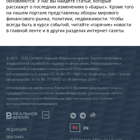
обновляются. У нас вы найдете статьи, которые
расскажут о последних изменениях о «Барыс». Кроме того
на нашем портале представлены обзоры мирового
финансового рынка, политики, недвижимости. Чтобы
всегда быть в курсе событий, читайте «горячие» новости
в главной ленте и в других разделах интернет-газеты.
© 2015 - 2026 Сетевое издание «Реальное время» Зарегистрировано
Федеральной службой по надзору в сфере связи, информационных
технологий и массовых коммуникаций (Роскомнадзор) –
регистрационный номер ЭЛ № ФС 77 - 79627 от 18 декабря 2020 г. (ранее
свидетельство Эл № ФС 77-59331 от 18 сентября 2014 г.)
Использование материалов Реального Времени разрешено только с
предварительного согласия правообладателей, упоминание сайта и
прямая гиперссылка обязательны при частичном или полном
воспроизведении материалов.
18+
RU
EN
РЕДАКЦИЯ
РЕКЛАМА
Учредитель ООО «Реальное