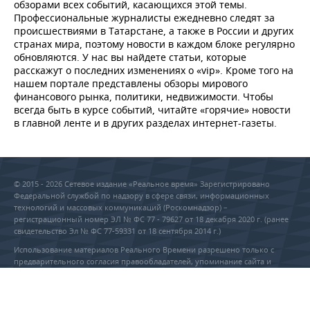
обзорами всех событий, касающихся этой темы.
Профессиональные журналисты ежедневно следят за
происшествиями в Татарстане, а также в России и других
странах мира, поэтому новости в каждом блоке регулярно
обновляются. У нас вы найдете статьи, которые
расскажут о последних изменениях о «vip». Кроме того на
нашем портале представлены обзоры мирового
финансового рынка, политики, недвижимости. Чтобы
всегда быть в курсе событий, читайте «горячие» новости
в главной ленте и в других разделах интернет-газеты.
© 2015 - 2026 Сетевое издание «Реальное время» Зарегистрировано
Федеральной службой по надзору в сфере связи, информационных
технологий и массовых коммуникаций (Роскомнадзор) –
регистрационный номер ЭЛ № ФС 77 - 79627 от 18 декабря 2020 г. (ранее
свидетельство Эл № ФС 77-59331 от 18 сентября 2014 г.)
Использование материалов Реального Времени разрешено только с
предварительного согласия правообладателей, упоминание сайта и
прямая гиперссылка обязательны при частичном или полном
воспроизведении материалов.
18+