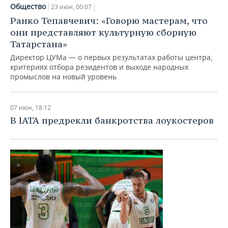
НЕФТЕХИМИЯ
Общество
23 июн, 00:07
РОЗНИЧНАЯ ТОРГОВЛЯ
НОВОСТИ ТЕХНОЛОГИЙ
МЕРОПРИЯТИЯ
Ранко Тепавчевич: «Говорю мастерам, что
НЕФТЬ
они представляют культурную сборную
ТРАНСПОРТ
IT
НОВОСТИ МЕРОПРИЯТИЙ
СПОРТ
Татарстана»
ОПК
Директор ЦУМа — о первых результатах работы центра,
УСЛУГИ
МЕДИА
ВЫЕЗДНАЯ РЕДАКЦИЯ
НОВОСТИ СПОРТА
ОБЩЕСТВО
критериях отбора резидентов и выходе народных
ЭНЕРГЕТИКА
промыслов на новый уровень
ТЕЛЕКОММУНИКАЦИИ
БИЗНЕС-БРАНЧИ
ФУТБОЛ
НОВОСТИ ОБЩЕСТВА
ФОТОГАЛЕРЕЯ
07 июн, 18:12
ONLINE-КОНФЕРЕНЦИИ
ХОККЕЙ
ВЛАСТЬ
СЮЖЕТЫ
В IATA предрекли банкротства лоукостеров
ОТКРЫТАЯ ЛЕКЦИЯ
БАСКЕТБОЛ
ИНФРАСТРУКТУРА
СПРАВОЧНИК
ВОЛЕЙБОЛ
ИСТОРИЯ
СПИСОК ПЕРСОН
ПОЛНАЯ ВЕРСИЯ
КИБЕРСПОРТ
КУЛЬТУРА
СПИСОК КОМПАНИЙ
ФИГУРНОЕ КАТАНИЕ
МЕДИЦИНА