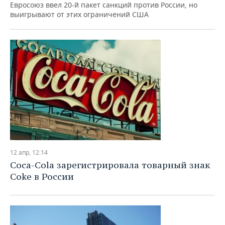
ВОДНЫЕ ВИДЫ СПОРТА
ОБРАЗОВАНИЕ
Евросоюз ввел 20-й пакет санкций против России, но
выигрывают от этих ограничений США
ХОККЕЙ С МЯЧОМ
ПРОИСШЕСТВИЯ
12 апр, 12:14
Coca-Cola зарегистрировала товарный знак
Coke в России