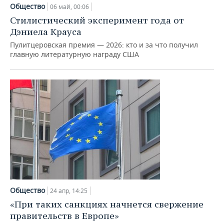
НЕФТЕХИМИЯ
Общество
06 май, 00:06
РОЗНИЧНАЯ ТОРГОВЛЯ
НОВОСТИ ТЕХНОЛОГИЙ
МЕРОПРИЯТИЯ
Стилистический эксперимент года от
НЕФТЬ
Дэниела Крауса
ТРАНСПОРТ
IT
НОВОСТИ МЕРОПРИЯТИЙ
СПОРТ
Пулитцеровская премия — 2026: кто и за что получил
ОПК
главную литературную награду США
УСЛУГИ
МЕДИА
ВЫЕЗДНАЯ РЕДАКЦИЯ
НОВОСТИ СПОРТА
ОБЩЕСТВО
ЭНЕРГЕТИКА
ТЕЛЕКОММУНИКАЦИИ
БИЗНЕС-БРАНЧИ
ФУТБОЛ
НОВОСТИ ОБЩЕСТВА
ФОТОГАЛЕРЕЯ
ONLINE-КОНФЕРЕНЦИИ
ХОККЕЙ
ВЛАСТЬ
СЮЖЕТЫ
ОТКРЫТАЯ ЛЕКЦИЯ
БАСКЕТБОЛ
ИНФРАСТРУКТУРА
СПРАВОЧНИК
ВОЛЕЙБОЛ
ИСТОРИЯ
СПИСОК ПЕРСОН
ПОЛНАЯ ВЕРСИЯ
КИБЕРСПОРТ
КУЛЬТУРА
СПИСОК КОМПАНИЙ
Общество
24 апр, 14:25
ФИГУРНОЕ КАТАНИЕ
МЕДИЦИНА
«При таких санкциях начнется свержение
правительств в Европе»