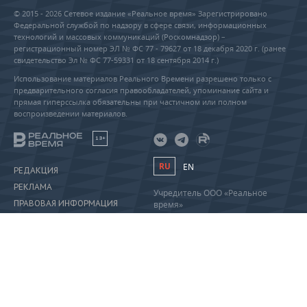
© 2015 - 2026 Сетевое издание «Реальное время» Зарегистрировано
Федеральной службой по надзору в сфере связи, информационных
технологий и массовых коммуникаций (Роскомнадзор) –
регистрационный номер ЭЛ № ФС 77 - 79627 от 18 декабря 2020 г. (ранее
свидетельство Эл № ФС 77-59331 от 18 сентября 2014 г.)
Использование материалов Реального Времени разрешено только с
предварительного согласия правообладателей, упоминание сайта и
прямая гиперссылка обязательны при частичном или полном
воспроизведении материалов.
18+
RU
EN
РЕДАКЦИЯ
РЕКЛАМА
Учредитель ООО «Реальное
ПРАВОВАЯ ИНФОРМАЦИЯ
время»
Главный редактор Саушина А.А.
ПОЛИТИКА О ПЕРСОНАЛЬНЫХ
Телефон редакции: +7 (843) 222-
ДАННЫХ
90-80
info@realnoevremya.ru
Полная версия
Тестовая версия