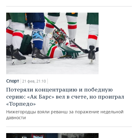
ВОДНЫЕ ВИДЫ СПОРТА
ОБРАЗОВАНИЕ
ХОККЕЙ С МЯЧОМ
ПРОИСШЕСТВИЯ
Спорт
21 фев, 21:10
Потеряли концентрацию и победную
серию: «Ак Барс» вел в счете, но проиграл
«Торпедо»
Нижегородцы взяли реванш за поражение недельной
давности