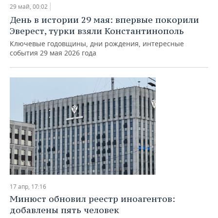
НЕФТЕХИМИЯ
29 май, 00:02
РОЗНИЧНАЯ ТОРГОВЛЯ
НОВОСТИ ТЕХНОЛОГИЙ
МЕРОПРИЯТИЯ
День в истории 29 мая: впервые покорили
НЕФТЬ
Эверест, турки взяли Константинополь
ТРАНСПОРТ
IT
НОВОСТИ МЕРОПРИЯТИЙ
СПОРТ
Ключевые годовщины, дни рождения, интересные
ОПК
события 29 мая 2026 года
УСЛУГИ
МЕДИА
ВЫЕЗДНАЯ РЕДАКЦИЯ
НОВОСТИ СПОРТА
ОБЩЕСТВО
ЭНЕРГЕТИКА
ТЕЛЕКОММУНИКАЦИИ
БИЗНЕС-БРАНЧИ
ФУТБОЛ
НОВОСТИ ОБЩЕСТВА
ФОТОГАЛЕРЕЯ
ONLINE-КОНФЕРЕНЦИИ
ХОККЕЙ
ВЛАСТЬ
СЮЖЕТЫ
ОТКРЫТАЯ ЛЕКЦИЯ
БАСКЕТБОЛ
ИНФРАСТРУКТУРА
СПРАВОЧНИК
ВОЛЕЙБОЛ
ИСТОРИЯ
СПИСОК ПЕРСОН
ПОЛНАЯ ВЕРСИЯ
КИБЕРСПОРТ
КУЛЬТУРА
СПИСОК КОМПАНИЙ
17 апр, 17:16
ФИГУРНОЕ КАТАНИЕ
МЕДИЦИНА
Минюст обновил реестр иноагентов:
добавлены пять человек