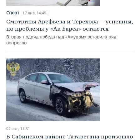
НЕФТЕХИМИЯ
РОЗНИЧНАЯ ТОРГОВЛЯ
НОВОСТИ ТЕХНОЛОГИЙ
МЕРОПРИЯТИЯ
Спорт
17 янв, 14:45
НЕФТЬ
Смотрины Арефьева и Терехова — успешны,
ТРАНСПОРТ
IT
НОВОСТИ МЕРОПРИЯТИЙ
СПОРТ
но проблемы у «Ак Барса» остаются
ОПК
Вторая подряд победа над «Амуром» оставила ряд
УСЛУГИ
МЕДИА
ВЫЕЗДНАЯ РЕДАКЦИЯ
НОВОСТИ СПОРТА
ОБЩЕСТВО
вопросов
ЭНЕРГЕТИКА
ТЕЛЕКОММУНИКАЦИИ
БИЗНЕС-БРАНЧИ
ФУТБОЛ
НОВОСТИ ОБЩЕСТВА
ФОТОГАЛЕРЕЯ
ONLINE-КОНФЕРЕНЦИИ
ХОККЕЙ
ВЛАСТЬ
СЮЖЕТЫ
ОТКРЫТАЯ ЛЕКЦИЯ
БАСКЕТБОЛ
ИНФРАСТРУКТУРА
СПРАВОЧНИК
ВОЛЕЙБОЛ
ИСТОРИЯ
СПИСОК ПЕРСОН
ПОЛНАЯ ВЕРСИЯ
КИБЕРСПОРТ
КУЛЬТУРА
СПИСОК КОМПАНИЙ
ФИГУРНОЕ КАТАНИЕ
МЕДИЦИНА
02 янв, 18:31
В Сабинском районе Татарстана произошло