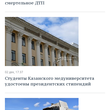
ВОДНЫЕ ВИДЫ СПОРТА
ОБРАЗОВАНИЕ
смертельное ДТП
ХОККЕЙ С МЯЧОМ
ПРОИСШЕСТВИЯ
02 дек, 17:37
Студенты Казанского медуниверситета
удостоены президентских стипендий