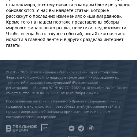
странах мира, поэтому новости в каждом блоке регулярно
обновляются. У нас вы найдете статьи, которые
расскажут о последних изменениях о «шаймарданов».
Кроме того на нашем портале представлены обзоры
мирового финансового рынка, политики, недвижимости.
Чтобы всегда быть в курсе событий, читайте «горячие»
новости в главной ленте и в других разделах интернет-
газеты.
© 2015 - 2026 Сетевое издание «Реальное время» Зарегистрировано
Федеральной службой по надзору в сфере связи, информационных
технологий и массовых коммуникаций (Роскомнадзор) –
регистрационный номер ЭЛ № ФС 77 - 79627 от 18 декабря 2020 г. (ранее
свидетельство Эл № ФС 77-59331 от 18 сентября 2014 г.)
Использование материалов Реального Времени разрешено только с
предварительного согласия правообладателей, упоминание сайта и
прямая гиперссылка обязательны при частичном или полном
воспроизведении материалов.
18+