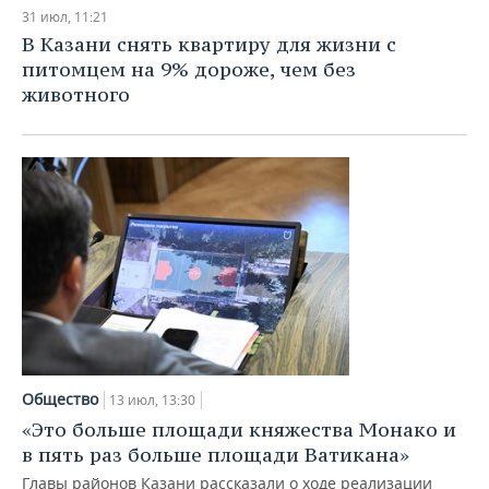
НЕФТЕХИМИЯ
31 июл, 11:21
РОЗНИЧНАЯ ТОРГОВЛЯ
НОВОСТИ ТЕХНОЛОГИЙ
МЕРОПРИЯТИЯ
В Казани снять квартиру для жизни с
НЕФТЬ
питомцем на 9% дороже, чем без
ТРАНСПОРТ
IT
НОВОСТИ МЕРОПРИЯТИЙ
СПОРТ
животного
ОПК
УСЛУГИ
МЕДИА
ВЫЕЗДНАЯ РЕДАКЦИЯ
НОВОСТИ СПОРТА
ОБЩЕСТВО
ЭНЕРГЕТИКА
ТЕЛЕКОММУНИКАЦИИ
БИЗНЕС-БРАНЧИ
ФУТБОЛ
НОВОСТИ ОБЩЕСТВА
ФОТОГАЛЕРЕЯ
ONLINE-КОНФЕРЕНЦИИ
ХОККЕЙ
ВЛАСТЬ
СЮЖЕТЫ
ОТКРЫТАЯ ЛЕКЦИЯ
БАСКЕТБОЛ
ИНФРАСТРУКТУРА
СПРАВОЧНИК
ВОЛЕЙБОЛ
ИСТОРИЯ
СПИСОК ПЕРСОН
ПОЛНАЯ ВЕРСИЯ
КИБЕРСПОРТ
КУЛЬТУРА
СПИСОК КОМПАНИЙ
Общество
13 июл, 13:30
«Это больше площади княжества Монако и
ФИГУРНОЕ КАТАНИЕ
МЕДИЦИНА
в пять раз больше площади Ватикана»
Главы районов Казани рассказали о ходе реализации