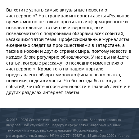
Вы хотите узнать самые актуальные новости о
«четвероног»? На страницах интернет-газеты «Реальное
время» можно не только прочитать информационные и
познавательные статьи о «четвероног», но и
познакомиться с подробными обзорами всех событий,
касающихся этой темы. Профессиональные журналисты
ежедневно следят за происшествиями в Татарстане, а
также в России и других странах мира, поэтому новости в
каждом блоке регулярно обновляются. У нас вы найдете
статьи, которые расскажут о последних изменениях о
«четвероног». Кроме того на нашем портале
представлены обзоры мирового финансового рынка,
политики, недвижимости. Чтобы всегда быть в курсе
событий, читайте «горячие» новости в главной ленте и в
других разделах интернет-газеты.
© 2015 - 2026 Сетевое издание «Реальное время» Зарегистрировано
Федеральной службой по надзору в сфере связи, информационных
технологий и массовых коммуникаций (Роскомнадзор) –
регистрационный номер ЭЛ № ФС 77 - 79627 от 18 декабря 2020 г. (ранее