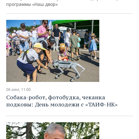
ВОДНЫЕ ВИДЫ СПОРТА
ОБРАЗОВАНИЕ
программы «Наш двор»
ХОККЕЙ С МЯЧОМ
ПРОИСШЕСТВИЯ
06 июл, 11:00
Собака-робот, фотобудка, чеканка
подковы: День молодежи с «ТАИФ-НК»