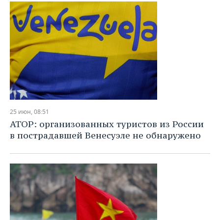
ВОДНЫЕ ВИДЫ СПОРТА
ОБРАЗОВАНИЕ
ХОККЕЙ С МЯЧОМ
ПРОИСШЕСТВИЯ
25 июн, 08:51
АТОР: организованных туристов из России
в пострадавшей Венесуэле не обнаружено