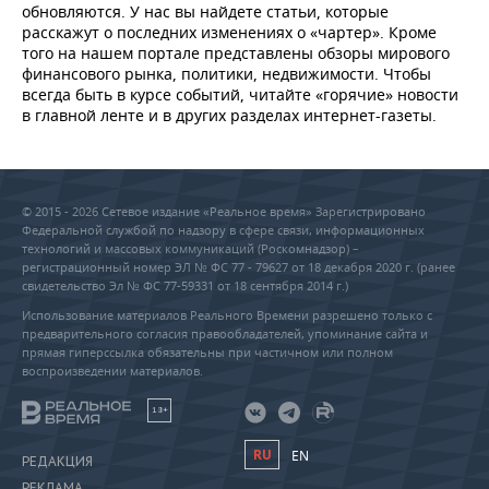
обновляются. У нас вы найдете статьи, которые
расскажут о последних изменениях о «чартер». Кроме
того на нашем портале представлены обзоры мирового
финансового рынка, политики, недвижимости. Чтобы
всегда быть в курсе событий, читайте «горячие» новости
в главной ленте и в других разделах интернет-газеты.
© 2015 - 2026 Сетевое издание «Реальное время» Зарегистрировано
Федеральной службой по надзору в сфере связи, информационных
технологий и массовых коммуникаций (Роскомнадзор) –
регистрационный номер ЭЛ № ФС 77 - 79627 от 18 декабря 2020 г. (ранее
свидетельство Эл № ФС 77-59331 от 18 сентября 2014 г.)
Использование материалов Реального Времени разрешено только с
предварительного согласия правообладателей, упоминание сайта и
прямая гиперссылка обязательны при частичном или полном
воспроизведении материалов.
18+
RU
EN
РЕДАКЦИЯ
РЕКЛАМА