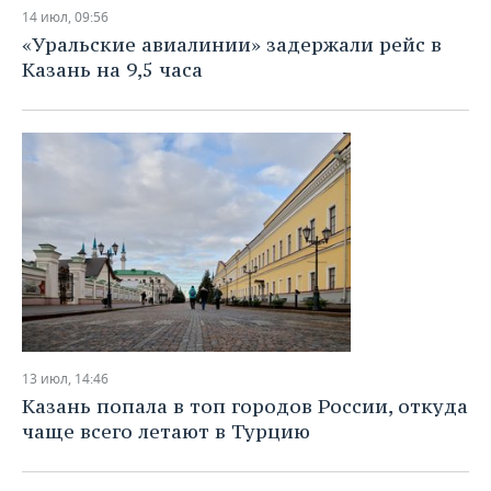
НЕФТЕХИМИЯ
14 июл, 09:56
РОЗНИЧНАЯ ТОРГОВЛЯ
НОВОСТИ ТЕХНОЛОГИЙ
МЕРОПРИЯТИЯ
«Уральские авиалинии» задержали рейс в
НЕФТЬ
Казань на 9,5 часа
ТРАНСПОРТ
IT
НОВОСТИ МЕРОПРИЯТИЙ
СПОРТ
ОПК
УСЛУГИ
МЕДИА
ВЫЕЗДНАЯ РЕДАКЦИЯ
НОВОСТИ СПОРТА
ОБЩЕСТВО
ЭНЕРГЕТИКА
ТЕЛЕКОММУНИКАЦИИ
БИЗНЕС-БРАНЧИ
ФУТБОЛ
НОВОСТИ ОБЩЕСТВА
ФОТОГАЛЕРЕЯ
ONLINE-КОНФЕРЕНЦИИ
ХОККЕЙ
ВЛАСТЬ
СЮЖЕТЫ
ОТКРЫТАЯ ЛЕКЦИЯ
БАСКЕТБОЛ
ИНФРАСТРУКТУРА
СПРАВОЧНИК
ВОЛЕЙБОЛ
ИСТОРИЯ
СПИСОК ПЕРСОН
ПОЛНАЯ ВЕРСИЯ
13 июл, 14:46
КИБЕРСПОРТ
КУЛЬТУРА
СПИСОК КОМПАНИЙ
Казань попала в топ городов России, откуда
чаще всего летают в Турцию
ФИГУРНОЕ КАТАНИЕ
МЕДИЦИНА