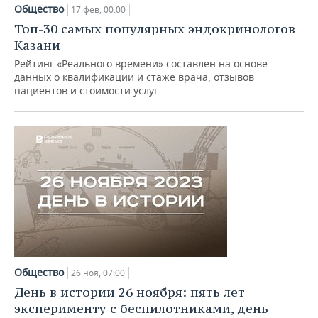
НЕФТЕХИМИЯ
Общество
17 фев, 00:00
РОЗНИЧНАЯ ТОРГОВЛЯ
НОВОСТИ ТЕХНОЛОГИЙ
МЕРОПРИЯТИЯ
Топ-30 самых популярных эндокринологов
НЕФТЬ
Казани
ТРАНСПОРТ
IT
НОВОСТИ МЕРОПРИЯТИЙ
СПОРТ
Рейтинг «Реального времени» составлен на основе
ОПК
данных о квалификации и стаже врача, отзывов
пациентов и стоимости услуг
УСЛУГИ
МЕДИА
ВЫЕЗДНАЯ РЕДАКЦИЯ
НОВОСТИ СПОРТА
ОБЩЕСТВО
ЭНЕРГЕТИКА
ТЕЛЕКОММУНИКАЦИИ
БИЗНЕС-БРАНЧИ
ФУТБОЛ
НОВОСТИ ОБЩЕСТВА
ФОТОГАЛЕРЕЯ
ONLINE-КОНФЕРЕНЦИИ
ХОККЕЙ
ВЛАСТЬ
СЮЖЕТЫ
ОТКРЫТАЯ ЛЕКЦИЯ
БАСКЕТБОЛ
ИНФРАСТРУКТУРА
СПРАВОЧНИК
ВОЛЕЙБОЛ
ИСТОРИЯ
СПИСОК ПЕРСОН
ПОЛНАЯ ВЕРСИЯ
КИБЕРСПОРТ
КУЛЬТУРА
СПИСОК КОМПАНИЙ
Общество
26 ноя, 07:00
ФИГУРНОЕ КАТАНИЕ
МЕДИЦИНА
День в истории 26 ноября: пять лет
эксперименту с беспилотниками, день