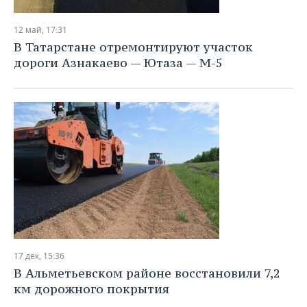
НЕФТЕХИМИЯ
РОЗНИЧНАЯ ТОРГОВЛЯ
НОВОСТИ ТЕХНОЛОГИЙ
МЕРОПРИЯТИЯ
12 май, 17:31
НЕФТЬ
В Татарстане отремонтируют участок
ТРАНСПОРТ
IT
НОВОСТИ МЕРОПРИЯТИЙ
СПОРТ
дороги Азнакаево — Ютаза — М-5
ОПК
УСЛУГИ
МЕДИА
ВЫЕЗДНАЯ РЕДАКЦИЯ
НОВОСТИ СПОРТА
ОБЩЕСТВО
ЭНЕРГЕТИКА
ТЕЛЕКОММУНИКАЦИИ
БИЗНЕС-БРАНЧИ
ФУТБОЛ
НОВОСТИ ОБЩЕСТВА
ФОТОГАЛЕРЕЯ
ONLINE-КОНФЕРЕНЦИИ
ХОККЕЙ
ВЛАСТЬ
СЮЖЕТЫ
ОТКРЫТАЯ ЛЕКЦИЯ
БАСКЕТБОЛ
ИНФРАСТРУКТУРА
СПРАВОЧНИК
ВОЛЕЙБОЛ
ИСТОРИЯ
СПИСОК ПЕРСОН
ПОЛНАЯ ВЕРСИЯ
КИБЕРСПОРТ
КУЛЬТУРА
СПИСОК КОМПАНИЙ
17 дек, 15:36
В Альметьевском районе восстановили 7,2
ФИГУРНОЕ КАТАНИЕ
МЕДИЦИНА
км дорожного покрытия