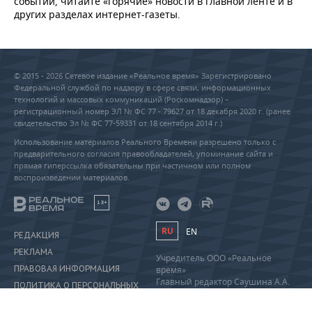
событий, читайте «горячие» новости в главной ленте и в
других разделах интернет-газеты.
© 2015 - 2026 Сетевое издание «Реальное время» Зарегистрировано
Федеральной службой по надзору в сфере связи, информационных
технологий и массовых коммуникаций (Роскомнадзор) –
регистрационный номер ЭЛ № ФС 77 - 79627 от 18 декабря 2020 г. (ранее
свидетельство Эл № ФС 77-59331 от 18 сентября 2014 г.)
Использование материалов Реального Времени разрешено только с
предварительного согласия правообладателей, упоминание сайта и
прямая гиперссылка обязательны при частичном или полном
воспроизведении материалов.
18+
RU
EN
РЕДАКЦИЯ
РЕКЛАМА
Учредитель ООО «Реальное
ПРАВОВАЯ ИНФОРМАЦИЯ
время»
Главный редактор Саушина А.А.
ПОЛИТИКА О ПЕРСОНАЛЬНЫХ
Телефон редакции: +7 (843) 222-
ДАННЫХ
90-80