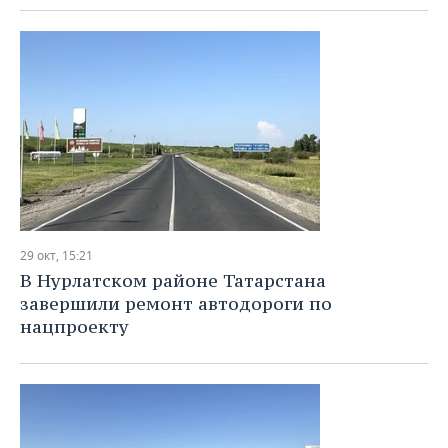
ВОДНЫЕ ВИДЫ СПОРТА
ОБРАЗОВАНИЕ
ХОККЕЙ С МЯЧОМ
ПРОИСШЕСТВИЯ
29 окт, 15:21
В Нурлатском районе Татарстана
завершили ремонт автодороги по
нацпроекту