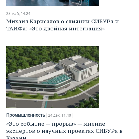
НЕФТЕХИМИЯ
РОЗНИЧНАЯ ТОРГОВЛЯ
НОВОСТИ ТЕХНОЛОГИЙ
МЕРОПРИЯТИЯ
28 май, 14:24
НЕФТЬ
Михаил Карисалов о слиянии СИБУРа и
ТРАНСПОРТ
IT
НОВОСТИ МЕРОПРИЯТИЙ
СПОРТ
ТАИФа: «Это двойная интеграция»
ОПК
УСЛУГИ
МЕДИА
ВЫЕЗДНАЯ РЕДАКЦИЯ
НОВОСТИ СПОРТА
ОБЩЕСТВО
ЭНЕРГЕТИКА
ТЕЛЕКОММУНИКАЦИИ
БИЗНЕС-БРАНЧИ
ФУТБОЛ
НОВОСТИ ОБЩЕСТВА
ФОТОГАЛЕРЕЯ
ONLINE-КОНФЕРЕНЦИИ
ХОККЕЙ
ВЛАСТЬ
СЮЖЕТЫ
ОТКРЫТАЯ ЛЕКЦИЯ
БАСКЕТБОЛ
ИНФРАСТРУКТУРА
СПРАВОЧНИК
ВОЛЕЙБОЛ
ИСТОРИЯ
СПИСОК ПЕРСОН
ПОЛНАЯ ВЕРСИЯ
КИБЕРСПОРТ
КУЛЬТУРА
СПИСОК КОМПАНИЙ
Промышленность
24 дек, 11:40
«Это событие — прорыв» — мнение
ФИГУРНОЕ КАТАНИЕ
МЕДИЦИНА
экспертов о научных проектах СИБУРа в
Казани