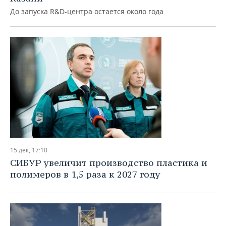
ВОДНЫЕ ВИДЫ СПОРТА
ОБРАЗОВАНИЕ
До запуска R&D-центра остается около года
ХОККЕЙ С МЯЧОМ
ПРОИСШЕСТВИЯ
15 дек, 17:10
СИБУР увеличит производство пластика и
полимеров в 1,5 раза к 2027 году