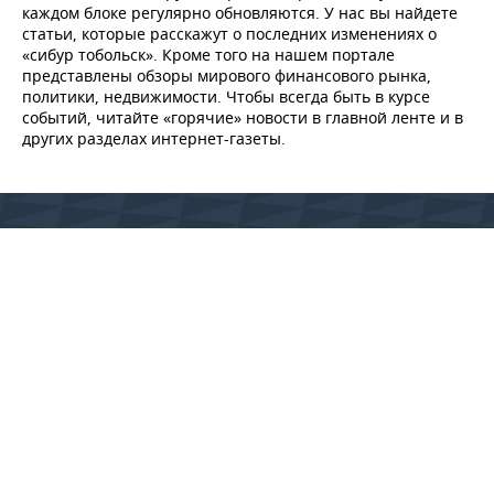
каждом блоке регулярно обновляются. У нас вы найдете
статьи, которые расскажут о последних изменениях о
«сибур тобольск». Кроме того на нашем портале
представлены обзоры мирового финансового рынка,
политики, недвижимости. Чтобы всегда быть в курсе
событий, читайте «горячие» новости в главной ленте и в
других разделах интернет-газеты.
© 2015 - 2026 Сетевое издание «Реальное время» Зарегистрировано
Федеральной службой по надзору в сфере связи, информационных
технологий и массовых коммуникаций (Роскомнадзор) –
регистрационный номер ЭЛ № ФС 77 - 79627 от 18 декабря 2020 г. (ранее
свидетельство Эл № ФС 77-59331 от 18 сентября 2014 г.)
Использование материалов Реального Времени разрешено только с
предварительного согласия правообладателей, упоминание сайта и
прямая гиперссылка обязательны при частичном или полном
воспроизведении материалов.
18+
RU
EN
РЕДАКЦИЯ