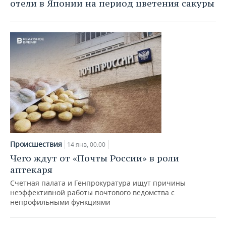
ВОДНЫЕ ВИДЫ СПОРТА
ОБРАЗОВАНИЕ
отели в Японии на период цветения сакуры
ХОККЕЙ С МЯЧОМ
ПРОИСШЕСТВИЯ
Происшествия
14 янв, 00:00
Чего ждут от «Почты России» в роли
аптекаря
Счетная палата и Генпрокуратура ищут причины
неэффективной работы почтового ведомства с
непрофильными функциями