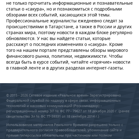
не только прочитать информационные и познавательные
статьи о «сакура», но и познакомиться с подробными
обзорами всех событий, касающихся этой темы.
Профессиональные журналисты ежедневно следят за
происшествиями в Татарстане, а также в России и других
странах мира, поэтому новости в каждом блоке регулярно
обновляются. У нас вы найдете статьи, которые
расскажут о последних изменениях о «сакура». Кроме
того на нашем портале представлены обзоры мирового
финансового рынка, политики, недвижимости. Чтобы
всегда быть в курсе событий, читайте «горячие» новости
в главной ленте и в других разделах интернет-газеты.
© 2015 - 2026 Сетевое издание «Реальное время» Зарегистрировано
Федеральной службой по надзору в сфере связи, информационных
технологий и массовых коммуникаций (Роскомнадзор) –
регистрационный номер ЭЛ № ФС 77 - 79627 от 18 декабря 2020 г. (ранее
свидетельство Эл № ФС 77-59331 от 18 сентября 2014 г.)
Использование материалов Реального Времени разрешено только с
предварительного согласия правообладателей, упоминание сайта и
прямая гиперссылка обязательны при частичном или полном