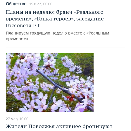
НЕФТЕХИМИЯ
Общество
19 июл, 00:00
РОЗНИЧНАЯ ТОРГОВЛЯ
НОВОСТИ ТЕХНОЛОГИЙ
МЕРОПРИЯТИЯ
Планы на неделю: бранч «Реального
НЕФТЬ
времени», «Гонка героев», заседание
ТРАНСПОРТ
IT
НОВОСТИ МЕРОПРИЯТИЙ
СПОРТ
Госсовета РТ
ОПК
Планируем грядущую неделю вместе с «Реальным
УСЛУГИ
МЕДИА
ВЫЕЗДНАЯ РЕДАКЦИЯ
НОВОСТИ СПОРТА
ОБЩЕСТВО
временем»
ЭНЕРГЕТИКА
ТЕЛЕКОММУНИКАЦИИ
БИЗНЕС-БРАНЧИ
ФУТБОЛ
НОВОСТИ ОБЩЕСТВА
ФОТОГАЛЕРЕЯ
ONLINE-КОНФЕРЕНЦИИ
ХОККЕЙ
ВЛАСТЬ
СЮЖЕТЫ
ОТКРЫТАЯ ЛЕКЦИЯ
БАСКЕТБОЛ
ИНФРАСТРУКТУРА
СПРАВОЧНИК
ВОЛЕЙБОЛ
ИСТОРИЯ
СПИСОК ПЕРСОН
ПОЛНАЯ ВЕРСИЯ
КИБЕРСПОРТ
КУЛЬТУРА
СПИСОК КОМПАНИЙ
ФИГУРНОЕ КАТАНИЕ
МЕДИЦИНА
27 мар, 10:00
Жители Поволжья активнее бронируют