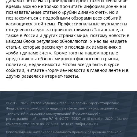
динамо счет»? На страницах интернет-газеты «Реальное
время» можно не только прочитать информационные и
познавательные статьи о «рубин динамо счет», но и
познакомиться с подробными обзорами всех событий,
касающихся этой темы. Профессиональные журналисты
ежедневно следят за происшествиями в Татарстане, а
также в России и других странах мира, поэтому новости в
каждом блоке регулярно обновляются. У нас вы найдете
статьи, которые расскажут о последних изменениях о
«рубин динамо счет». Кроме того на нашем портале
представлены обзоры мирового финансового рынка,
политики, недвижимости. Чтобы всегда быть в курсе
событий, читайте «горячие» новости в главной ленте и в
других разделах интернет-газеты.
© 2015 - 2026 Сетевое издание «Реальное время» Зарегистрировано
Федеральной службой по надзору в сфере связи, информационных
технологий и массовых коммуникаций (Роскомнадзор) –
регистрационный номер ЭЛ № ФС 77 - 79627 от 18 декабря 2020 г. (ранее
свидетельство Эл № ФС 77-59331 от 18 сентября 2014 г.)
Использование материалов Реального Времени разрешено только с