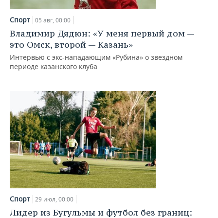
НЕФТЕХИМИЯ
РОЗНИЧНАЯ ТОРГОВЛЯ
НОВОСТИ ТЕХНОЛОГИЙ
МЕРОПРИЯТИЯ
Спорт
05 авг, 00:00
НЕФТЬ
Владимир Дядюн: «У меня первый дом —
ТРАНСПОРТ
IT
НОВОСТИ МЕРОПРИЯТИЙ
СПОРТ
это Омск, второй — Казань»
ОПК
Интервью с экс-нападающим «Рубина» о звездном
УСЛУГИ
МЕДИА
ВЫЕЗДНАЯ РЕДАКЦИЯ
НОВОСТИ СПОРТА
ОБЩЕСТВО
периоде казанского клуба
ЭНЕРГЕТИКА
ТЕЛЕКОММУНИКАЦИИ
БИЗНЕС-БРАНЧИ
ФУТБОЛ
НОВОСТИ ОБЩЕСТВА
ФОТОГАЛЕРЕЯ
ONLINE-КОНФЕРЕНЦИИ
ХОККЕЙ
ВЛАСТЬ
СЮЖЕТЫ
ОТКРЫТАЯ ЛЕКЦИЯ
БАСКЕТБОЛ
ИНФРАСТРУКТУРА
СПРАВОЧНИК
ВОЛЕЙБОЛ
ИСТОРИЯ
СПИСОК ПЕРСОН
ПОЛНАЯ ВЕРСИЯ
КИБЕРСПОРТ
КУЛЬТУРА
СПИСОК КОМПАНИЙ
ФИГУРНОЕ КАТАНИЕ
МЕДИЦИНА
Спорт
29 июл, 00:00
Лидер из Бугульмы и футбол без границ: