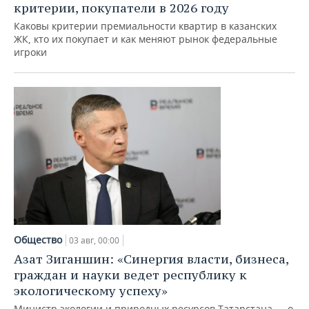
ВОДНЫЕ ВИДЫ СПОРТА
ОБРАЗОВАНИЕ
критерии, покупатели в 2026 году
Каковы критерии премиальности квартир в казанских
ХОККЕЙ С МЯЧОМ
ПРОИСШЕСТВИЯ
ЖК, кто их покупает и как меняют рынок федеральные
игроки
Общество
03 авг, 00:00
Азат Зиганшин: «Синергия власти, бизнеса,
граждан и науки ведет республику к
экологическому успеху»
Министр экологии и природных ресурсов Татарстана — о