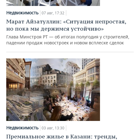
НЕФТЕХИМИЯ
РОЗНИЧНАЯ ТОРГОВЛЯ
НОВОСТИ ТЕХНОЛОГИЙ
МЕРОПРИЯТИЯ
Недвижимость
07 авг, 17:32
НЕФТЬ
Марат Айзатуллин: «Ситуация непростая,
ТРАНСПОРТ
IT
НОВОСТИ МЕРОПРИЯТИЙ
СПОРТ
но пока мы держимся устойчиво»
ОПК
Глава Минстроя РТ — об итогах полугодия у строителей,
УСЛУГИ
МЕДИА
ВЫЕЗДНАЯ РЕДАКЦИЯ
НОВОСТИ СПОРТА
ОБЩЕСТВО
падении продаж новостроек и новом всплеске сделок
ЭНЕРГЕТИКА
ТЕЛЕКОММУНИКАЦИИ
БИЗНЕС-БРАНЧИ
ФУТБОЛ
НОВОСТИ ОБЩЕСТВА
ФОТОГАЛЕРЕЯ
ONLINE-КОНФЕРЕНЦИИ
ХОККЕЙ
ВЛАСТЬ
СЮЖЕТЫ
ОТКРЫТАЯ ЛЕКЦИЯ
БАСКЕТБОЛ
ИНФРАСТРУКТУРА
СПРАВОЧНИК
ВОЛЕЙБОЛ
ИСТОРИЯ
СПИСОК ПЕРСОН
ПОЛНАЯ ВЕРСИЯ
КИБЕРСПОРТ
КУЛЬТУРА
СПИСОК КОМПАНИЙ
ФИГУРНОЕ КАТАНИЕ
МЕДИЦИНА
Недвижимость
03 авг, 13:30
Премиальное жилье в Казани: тренды,