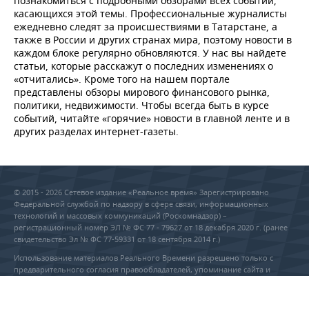
познакомиться с подробными обзорами всех событий,
касающихся этой темы. Профессиональные журналисты
ежедневно следят за происшествиями в Татарстане, а
также в России и других странах мира, поэтому новости в
каждом блоке регулярно обновляются. У нас вы найдете
статьи, которые расскажут о последних изменениях о
«отчитались». Кроме того на нашем портале
представлены обзоры мирового финансового рынка,
политики, недвижимости. Чтобы всегда быть в курсе
событий, читайте «горячие» новости в главной ленте и в
других разделах интернет-газеты.
© 2015 - 2026 Сетевое издание «Реальное время» Зарегистрировано
Федеральной службой по надзору в сфере связи, информационных
технологий и массовых коммуникаций (Роскомнадзор) –
регистрационный номер ЭЛ № ФС 77 - 79627 от 18 декабря 2020 г. (ранее
свидетельство Эл № ФС 77-59331 от 18 сентября 2014 г.)
Использование материалов Реального Времени разрешено только с
предварительного согласия правообладателей, упоминание сайта и
прямая гиперссылка обязательны при частичном или полном
воспроизведении материалов.