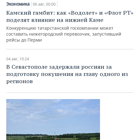
НЕФТЕХИМИЯ
Экономика
06 авг, 00:00
РОЗНИЧНАЯ ТОРГОВЛЯ
НОВОСТИ ТЕХНОЛОГИЙ
МЕРОПРИЯТИЯ
Камский гамбит: как «Водолет» и «Флот РТ»
НЕФТЬ
поделят влияние на нижней Каме
ТРАНСПОРТ
IT
НОВОСТИ МЕРОПРИЯТИЙ
СПОРТ
Конкуренцию татарстанской госкомпании может
ОПК
составить нижегородский перевозчик, запустивший
рейсы до Перми
УСЛУГИ
МЕДИА
ВЫЕЗДНАЯ РЕДАКЦИЯ
НОВОСТИ СПОРТА
ОБЩЕСТВО
ЭНЕРГЕТИКА
ТЕЛЕКОММУНИКАЦИИ
БИЗНЕС-БРАНЧИ
ФУТБОЛ
НОВОСТИ ОБЩЕСТВА
ФОТОГАЛЕРЕЯ
04 авг, 10:24
В Севастополе задержали россиян за
ONLINE-КОНФЕРЕНЦИИ
ХОККЕЙ
ВЛАСТЬ
СЮЖЕТЫ
подготовку покушения на главу одного из
регионов
ОТКРЫТАЯ ЛЕКЦИЯ
БАСКЕТБОЛ
ИНФРАСТРУКТУРА
СПРАВОЧНИК
ВОЛЕЙБОЛ
ИСТОРИЯ
СПИСОК ПЕРСОН
ПОЛНАЯ ВЕРСИЯ
КИБЕРСПОРТ
КУЛЬТУРА
СПИСОК КОМПАНИЙ
ФИГУРНОЕ КАТАНИЕ
МЕДИЦИНА