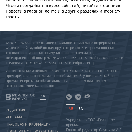
Чтобы всегда быть в курсе событий, читайте «горячие»
новости в главной ленте и в других разделах интернет-
газеты.
© 2015 - 2026 Сетевое издание «Реальное время» Зарегистрировано
Федеральной службой по надзору в сфере связи, информационных
технологий и массовых коммуникаций (Роскомнадзор) –
регистрационный номер ЭЛ № ФС 77 - 79627 от 18 декабря 2020 г. (ранее
свидетельство Эл № ФС 77-59331 от 18 сентября 2014 г.)
Использование материалов Реального Времени разрешено только с
предварительного согласия правообладателей, упоминание сайта и
прямая гиперссылка обязательны при частичном или полном
воспроизведении материалов.
18+
RU
EN
РЕДАКЦИЯ
РЕКЛАМА
Учредитель ООО «Реальное
ПРАВОВАЯ ИНФОРМАЦИЯ
время»
Главный редактор Саушина А.А.
ПОЛИТИКА О ПЕРСОНАЛЬНЫХ