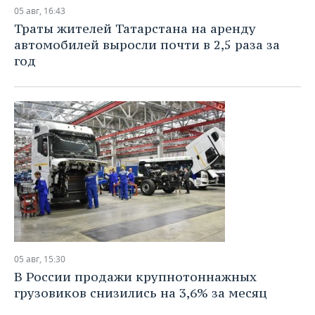
НЕФТЕХИМИЯ
05 авг, 16:43
РОЗНИЧНАЯ ТОРГОВЛЯ
НОВОСТИ ТЕХНОЛОГИЙ
МЕРОПРИЯТИЯ
Траты жителей Татарстана на аренду
НЕФТЬ
автомобилей выросли почти в 2,5 раза за
ТРАНСПОРТ
IT
НОВОСТИ МЕРОПРИЯТИЙ
СПОРТ
год
ОПК
УСЛУГИ
МЕДИА
ВЫЕЗДНАЯ РЕДАКЦИЯ
НОВОСТИ СПОРТА
ОБЩЕСТВО
ЭНЕРГЕТИКА
ТЕЛЕКОММУНИКАЦИИ
БИЗНЕС-БРАНЧИ
ФУТБОЛ
НОВОСТИ ОБЩЕСТВА
ФОТОГАЛЕРЕЯ
ONLINE-КОНФЕРЕНЦИИ
ХОККЕЙ
ВЛАСТЬ
СЮЖЕТЫ
ОТКРЫТАЯ ЛЕКЦИЯ
БАСКЕТБОЛ
ИНФРАСТРУКТУРА
СПРАВОЧНИК
ВОЛЕЙБОЛ
ИСТОРИЯ
СПИСОК ПЕРСОН
ПОЛНАЯ ВЕРСИЯ
КИБЕРСПОРТ
КУЛЬТУРА
СПИСОК КОМПАНИЙ
05 авг, 15:30
В России продажи крупнотоннажных
ФИГУРНОЕ КАТАНИЕ
МЕДИЦИНА
грузовиков снизились на 3,6% за месяц