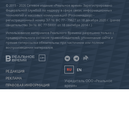
© 2015 - 2026 Сетевое издание «Реальное время» Зарегистрировано
Федеральной службой по надзору в сфере связи, информационных
технологий и массовых коммуникаций (Роскомнадзор) –
регистрационный номер ЭЛ № ФС 77 - 79627 от 18 декабря 2020 г. (ранее
свидетельство Эл № ФС 77-59331 от 18 сентября 2014 г.)
Использование материалов Реального Времени разрешено только с
предварительного согласия правообладателей, упоминание сайта и
прямая гиперссылка обязательны при частичном или полном
воспроизведении материалов.
18+
RU
EN
РЕДАКЦИЯ
РЕКЛАМА
Учредитель ООО «Реальное
ПРАВОВАЯ ИНФОРМАЦИЯ
время»
Главный редактор Саушина А.А.
ПОЛИТИКА О ПЕРСОНАЛЬНЫХ
Телефон редакции: +7 (843) 222-
ДАННЫХ
90-80
info@realnoevremya.ru
Полная версия
Тестовая версия