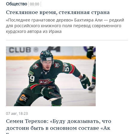
НЕФТЕХИМИЯ
Общество
00:00
РОЗНИЧНАЯ ТОРГОВЛЯ
НОВОСТИ ТЕХНОЛОГИЙ
МЕРОПРИЯТИЯ
Стеклянное время, стеклянная страна
НЕФТЬ
«Последнее гранатовое дерево» Бахтияра Али — редкий
ТРАНСПОРТ
IT
НОВОСТИ МЕРОПРИЯТИЙ
СПОРТ
для российского книжного поля перевод современного
ОПК
курдского автора из Ирака
УСЛУГИ
МЕДИА
ВЫЕЗДНАЯ РЕДАКЦИЯ
НОВОСТИ СПОРТА
ОБЩЕСТВО
ЭНЕРГЕТИКА
ТЕЛЕКОММУНИКАЦИИ
БИЗНЕС-БРАНЧИ
ФУТБОЛ
НОВОСТИ ОБЩЕСТВА
ФОТОГАЛЕРЕЯ
ONLINE-КОНФЕРЕНЦИИ
ХОККЕЙ
ВЛАСТЬ
СЮЖЕТЫ
ОТКРЫТАЯ ЛЕКЦИЯ
БАСКЕТБОЛ
ИНФРАСТРУКТУРА
СПРАВОЧНИК
ВОЛЕЙБОЛ
ИСТОРИЯ
СПИСОК ПЕРСОН
ПОЛНАЯ ВЕРСИЯ
КИБЕРСПОРТ
КУЛЬТУРА
СПИСОК КОМПАНИЙ
07 авг, 18:23
Семен Терехов: «Буду доказывать, что
ФИГУРНОЕ КАТАНИЕ
МЕДИЦИНА
достоин быть в основном составе «Ак