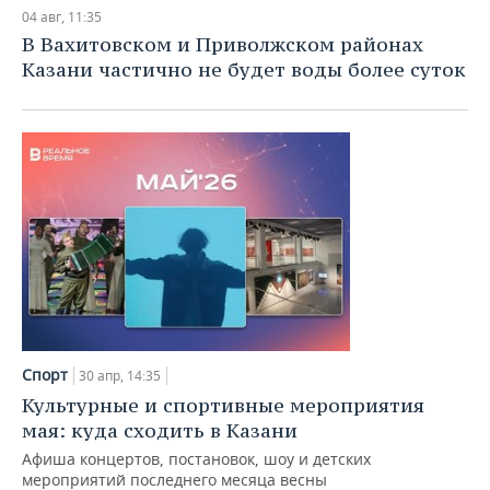
НЕФТЕХИМИЯ
04 авг, 11:35
РОЗНИЧНАЯ ТОРГОВЛЯ
НОВОСТИ ТЕХНОЛОГИЙ
МЕРОПРИЯТИЯ
В Вахитовском и Приволжском районах
НЕФТЬ
Казани частично не будет воды более суток
ТРАНСПОРТ
IT
НОВОСТИ МЕРОПРИЯТИЙ
СПОРТ
ОПК
УСЛУГИ
МЕДИА
ВЫЕЗДНАЯ РЕДАКЦИЯ
НОВОСТИ СПОРТА
ОБЩЕСТВО
ЭНЕРГЕТИКА
ТЕЛЕКОММУНИКАЦИИ
БИЗНЕС-БРАНЧИ
ФУТБОЛ
НОВОСТИ ОБЩЕСТВА
ФОТОГАЛЕРЕЯ
ONLINE-КОНФЕРЕНЦИИ
ХОККЕЙ
ВЛАСТЬ
СЮЖЕТЫ
ОТКРЫТАЯ ЛЕКЦИЯ
БАСКЕТБОЛ
ИНФРАСТРУКТУРА
СПРАВОЧНИК
ВОЛЕЙБОЛ
ИСТОРИЯ
СПИСОК ПЕРСОН
ПОЛНАЯ ВЕРСИЯ
Спорт
30 апр, 14:35
КИБЕРСПОРТ
КУЛЬТУРА
СПИСОК КОМПАНИЙ
Культурные и спортивные мероприятия
мая: куда сходить в Казани
ФИГУРНОЕ КАТАНИЕ
МЕДИЦИНА
Афиша концертов, постановок, шоу и детских
мероприятий последнего месяца весны