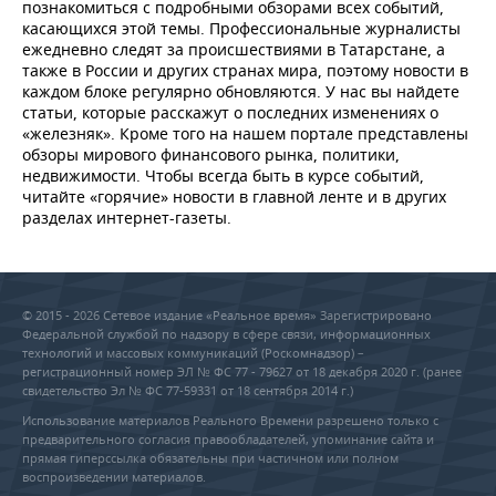
познакомиться с подробными обзорами всех событий,
касающихся этой темы. Профессиональные журналисты
ежедневно следят за происшествиями в Татарстане, а
также в России и других странах мира, поэтому новости в
каждом блоке регулярно обновляются. У нас вы найдете
статьи, которые расскажут о последних изменениях о
«железняк». Кроме того на нашем портале представлены
обзоры мирового финансового рынка, политики,
недвижимости. Чтобы всегда быть в курсе событий,
читайте «горячие» новости в главной ленте и в других
разделах интернет-газеты.
© 2015 - 2026 Сетевое издание «Реальное время» Зарегистрировано
Федеральной службой по надзору в сфере связи, информационных
технологий и массовых коммуникаций (Роскомнадзор) –
регистрационный номер ЭЛ № ФС 77 - 79627 от 18 декабря 2020 г. (ранее
свидетельство Эл № ФС 77-59331 от 18 сентября 2014 г.)
Использование материалов Реального Времени разрешено только с
предварительного согласия правообладателей, упоминание сайта и
прямая гиперссылка обязательны при частичном или полном
воспроизведении материалов.