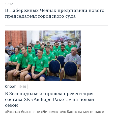
НЕФТЕХИМИЯ
19:12
РОЗНИЧНАЯ ТОРГОВЛЯ
НОВОСТИ ТЕХНОЛОГИЙ
МЕРОПРИЯТИЯ
В Набережных Челнах представили нового
НЕФТЬ
председателя городского суда
ТРАНСПОРТ
IT
НОВОСТИ МЕРОПРИЯТИЙ
СПОРТ
ОПК
УСЛУГИ
МЕДИА
ВЫЕЗДНАЯ РЕДАКЦИЯ
НОВОСТИ СПОРТА
ОБЩЕСТВО
ЭНЕРГЕТИКА
ТЕЛЕКОММУНИКАЦИИ
БИЗНЕС-БРАНЧИ
ФУТБОЛ
НОВОСТИ ОБЩЕСТВА
ФОТОГАЛЕРЕЯ
ONLINE-КОНФЕРЕНЦИИ
ХОККЕЙ
ВЛАСТЬ
СЮЖЕТЫ
ОТКРЫТАЯ ЛЕКЦИЯ
БАСКЕТБОЛ
ИНФРАСТРУКТУРА
СПРАВОЧНИК
ВОЛЕЙБОЛ
ИСТОРИЯ
СПИСОК ПЕРСОН
ПОЛНАЯ ВЕРСИЯ
Спорт
19:10
КИБЕРСПОРТ
КУЛЬТУРА
СПИСОК КОМПАНИЙ
В Зеленодольске прошла презентация
состава ХК «Ак Барс-Ракета» на новый
ФИГУРНОЕ КАТАНИЕ
МЕДИЦИНА
сезон
«Ракета» больше не «Динамо», «Ак Барс» на месте, как и