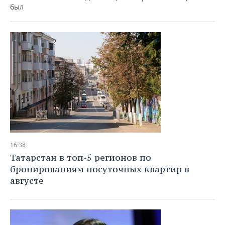
ВОДНЫЕ ВИДЫ СПОРТА
ОБРАЗОВАНИЕ
был
ХОККЕЙ С МЯЧОМ
ПРОИСШЕСТВИЯ
16:38
Татарстан в топ-5 регионов по
бронированиям посуточных квартир в
августе