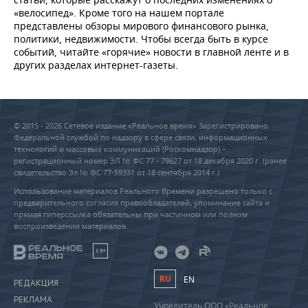
«велосипед». Кроме того на нашем портале
представлены обзоры мирового финансового рынка,
политики, недвижимости. Чтобы всегда быть в курсе
событий, читайте «горячие» новости в главной ленте и в
других разделах интернет-газеты.
© 2015 - 2026 Сетевое издание «Реальное время» Зарегистрировано
Федеральной службой по надзору в сфере связи, информационных
технологий и массовых коммуникаций (Роскомнадзор) –
регистрационный номер ЭЛ № ФС 77 - 79627 от 18 декабря 2020 г. (ранее
свидетельство Эл № ФС 77-59331 от 18 сентября 2014 г.)
Использование материалов Реального Времени разрешено только с
предварительного согласия правообладателей, упоминание сайта и
прямая гиперссылка обязательны при частичном или полном
воспроизведении материалов.
18+
RU
EN
РЕДАКЦИЯ
РЕКЛАМА
Учредитель ООО «Реальное