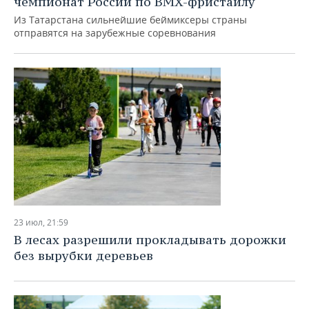
чемпионат России по BMX-фристайлу
ВОДНЫЕ ВИДЫ СПОРТА
ОБРАЗОВАНИЕ
Из Татарстана сильнейшие беймиксеры страны
отправятся на зарубежные соревнования
ХОККЕЙ С МЯЧОМ
ПРОИСШЕСТВИЯ
23 июл, 21:59
В лесах разрешили прокладывать дорожки
без вырубки деревьев