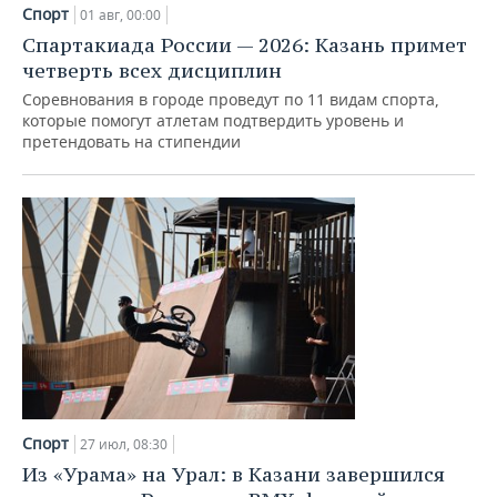
НЕФТЕХИМИЯ
Спорт
01 авг, 00:00
РОЗНИЧНАЯ ТОРГОВЛЯ
НОВОСТИ ТЕХНОЛОГИЙ
МЕРОПРИЯТИЯ
Спартакиада России — 2026: Казань примет
НЕФТЬ
четверть всех дисциплин
ТРАНСПОРТ
IT
НОВОСТИ МЕРОПРИЯТИЙ
СПОРТ
Соревнования в городе проведут по 11 видам спорта,
ОПК
которые помогут атлетам подтвердить уровень и
претендовать на стипендии
УСЛУГИ
МЕДИА
ВЫЕЗДНАЯ РЕДАКЦИЯ
НОВОСТИ СПОРТА
ОБЩЕСТВО
ЭНЕРГЕТИКА
ТЕЛЕКОММУНИКАЦИИ
БИЗНЕС-БРАНЧИ
ФУТБОЛ
НОВОСТИ ОБЩЕСТВА
ФОТОГАЛЕРЕЯ
ONLINE-КОНФЕРЕНЦИИ
ХОККЕЙ
ВЛАСТЬ
СЮЖЕТЫ
ОТКРЫТАЯ ЛЕКЦИЯ
БАСКЕТБОЛ
ИНФРАСТРУКТУРА
СПРАВОЧНИК
ВОЛЕЙБОЛ
ИСТОРИЯ
СПИСОК ПЕРСОН
ПОЛНАЯ ВЕРСИЯ
КИБЕРСПОРТ
КУЛЬТУРА
СПИСОК КОМПАНИЙ
Спорт
27 июл, 08:30
ФИГУРНОЕ КАТАНИЕ
МЕДИЦИНА
Из «Урама» на Урал: в Казани завершился