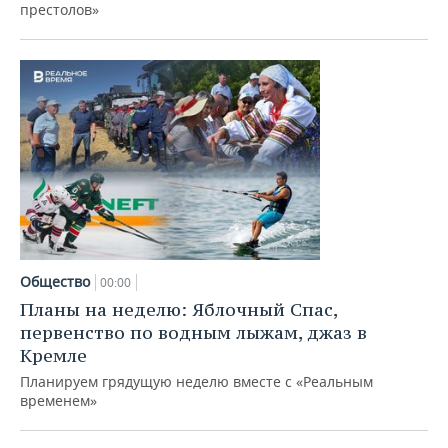
ВОДНЫЕ ВИДЫ СПОРТА
ОБРАЗОВАНИЕ
престолов»
ХОККЕЙ С МЯЧОМ
ПРОИСШЕСТВИЯ
Общество
00:00
Планы на неделю: Яблочный Спас,
первенство по водным лыжам, джаз в
Кремле
Планируем грядущую неделю вместе с «Реальным
временем»