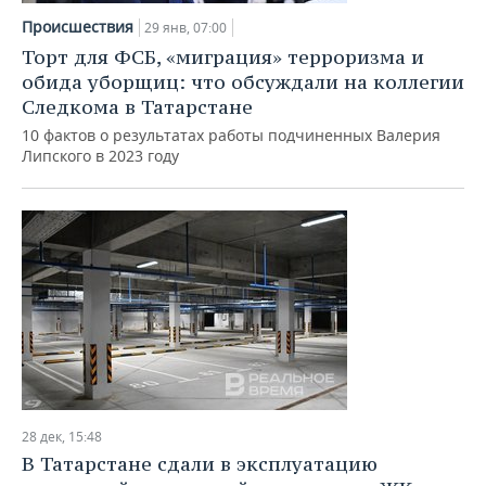
НЕФТЕХИМИЯ
Происшествия
29 янв, 07:00
РОЗНИЧНАЯ ТОРГОВЛЯ
НОВОСТИ ТЕХНОЛОГИЙ
МЕРОПРИЯТИЯ
Торт для ФСБ, «миграция» терроризма и
НЕФТЬ
обида уборщиц: что обсуждали на коллегии
ТРАНСПОРТ
IT
НОВОСТИ МЕРОПРИЯТИЙ
СПОРТ
Следкома в Татарстане
ОПК
10 фактов о результатах работы подчиненных Валерия
УСЛУГИ
МЕДИА
ВЫЕЗДНАЯ РЕДАКЦИЯ
НОВОСТИ СПОРТА
ОБЩЕСТВО
Липского в 2023 году
ЭНЕРГЕТИКА
ТЕЛЕКОММУНИКАЦИИ
БИЗНЕС-БРАНЧИ
ФУТБОЛ
НОВОСТИ ОБЩЕСТВА
ФОТОГАЛЕРЕЯ
ONLINE-КОНФЕРЕНЦИИ
ХОККЕЙ
ВЛАСТЬ
СЮЖЕТЫ
ОТКРЫТАЯ ЛЕКЦИЯ
БАСКЕТБОЛ
ИНФРАСТРУКТУРА
СПРАВОЧНИК
ВОЛЕЙБОЛ
ИСТОРИЯ
СПИСОК ПЕРСОН
ПОЛНАЯ ВЕРСИЯ
КИБЕРСПОРТ
КУЛЬТУРА
СПИСОК КОМПАНИЙ
28 дек, 15:48
ФИГУРНОЕ КАТАНИЕ
МЕДИЦИНА
В Татарстане сдали в эксплуатацию