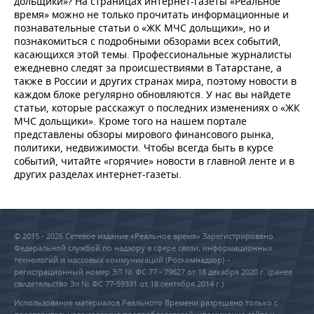
дольщики»? На страницах интернет-газеты «Реальное
время» можно не только прочитать информационные и
познавательные статьи о «ЖК МЧС дольщики», но и
познакомиться с подробными обзорами всех событий,
касающихся этой темы. Профессиональные журналисты
ежедневно следят за происшествиями в Татарстане, а
также в России и других странах мира, поэтому новости в
каждом блоке регулярно обновляются. У нас вы найдете
статьи, которые расскажут о последних изменениях о «ЖК
МЧС дольщики». Кроме того на нашем портале
представлены обзоры мирового финансового рынка,
политики, недвижимости. Чтобы всегда быть в курсе
событий, читайте «горячие» новости в главной ленте и в
других разделах интернет-газеты.
© 2015 - 2026 Сетевое издание «Реальное время» Зарегистрировано
Федеральной службой по надзору в сфере связи, информационных
технологий и массовых коммуникаций (Роскомнадзор) –
регистрационный номер ЭЛ № ФС 77 - 79627 от 18 декабря 2020 г. (ранее
свидетельство Эл № ФС 77-59331 от 18 сентября 2014 г.)
Использование материалов Реального Времени разрешено только с