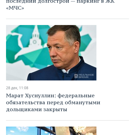
последний долгострой — паркинг в ЖК
ВОДНЫЕ ВИДЫ СПОРТА
ОБРАЗОВАНИЕ
«МЧС»
ХОККЕЙ С МЯЧОМ
ПРОИСШЕСТВИЯ
28 дек, 11:08
Марат Хуснуллин: федеральные
обязательства перед обманутыми
дольщиками закрыты