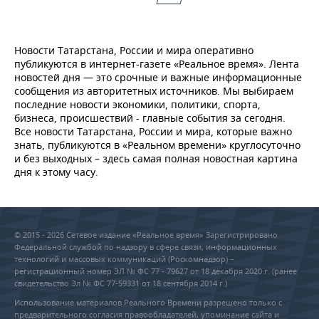
Новости Татарстана, России и мира оперативно
публикуются в интернет-газете «Реальное время». Лента
новостей дня — это срочные и важные информационные
сообщения из авторитетных источников. Мы выбираем
последние новости экономики, политики, спорта,
бизнеса, происшествий - главные события за сегодня.
Все новости Татарстана, России и мира, которые важно
знать, публикуются в «Реальном времени» круглосуточно
и без выходных – здесь самая полная новостная картина
дня к этому часу.
© 2015 - 2026 Сетевое издание «Реальное время» Зарегистрировано
Федеральной службой по надзору в сфере связи, информационных
технологий и массовых коммуникаций (Роскомнадзор) –
регистрационный номер ЭЛ № ФС 77 - 79627 от 18 декабря 2020 г. (ранее
свидетельство Эл № ФС 77-59331 от 18 сентября 2014 г.)
Использование материалов Реального Времени разрешено только с
предварительного согласия правообладателей, упоминание сайта и