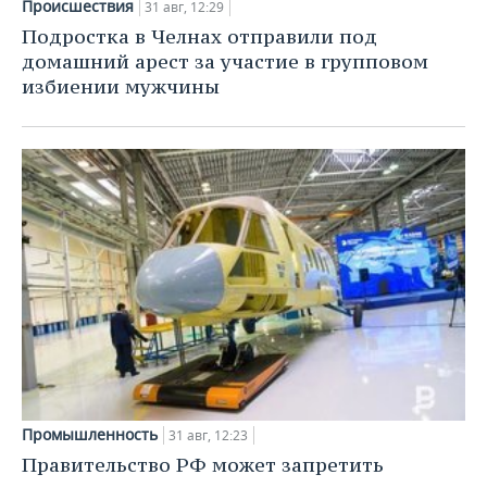
Происшествия
НЕФТЕХИМИЯ
31 авг, 12:29
Подростка в Челнах отправили под
РОЗНИЧНАЯ ТОРГОВЛЯ
НОВОСТИ ТЕХНОЛОГИЙ
МЕРОПРИЯТИЯ
НЕФТЬ
домашний арест за участие в групповом
избиении мужчины
ТРАНСПОРТ
IT
НОВОСТИ МЕРОПРИЯТИЙ
СПОРТ
ОПК
УСЛУГИ
МЕДИА
ВЫЕЗДНАЯ РЕДАКЦИЯ
НОВОСТИ СПОРТА
ОБЩЕСТВО
ЭНЕРГЕТИКА
ТЕЛЕКОММУНИКАЦИИ
БИЗНЕС-БРАНЧИ
ФУТБОЛ
НОВОСТИ ОБЩЕСТВА
ФОТОГАЛЕРЕЯ
ONLINE-КОНФЕРЕНЦИИ
ХОККЕЙ
ВЛАСТЬ
СЮЖЕТЫ
ОТКРЫТАЯ ЛЕКЦИЯ
БАСКЕТБОЛ
ИНФРАСТРУКТУРА
СПРАВОЧНИК
ВОЛЕЙБОЛ
ИСТОРИЯ
СПИСОК ПЕРСОН
ПОЛНАЯ ВЕРСИЯ
КИБЕРСПОРТ
КУЛЬТУРА
СПИСОК КОМПАНИЙ
Промышленность
31 авг, 12:23
ФИГУРНОЕ КАТАНИЕ
МЕДИЦИНА
Правительство РФ может запретить