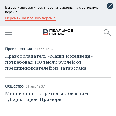
Вы были автоматически перенаправлены на мобильную
версию.
Перейти на полную версию
РЕГИОНЫ
НОВОСТИ
БАШКОРТОСТАН
НОВОСТИ
31.08.2018
ТАТАРСТАН
АНАЛИТИКА
Происшествия
31 авг, 12:52
УДМУРТИЯ
НОВОСТИ АНАЛИТИКИ
ЭКОНОМИКА
Правообладатель «Маши и медведя»
потребовал 100 тысяч рублей от
ДЕКЛАРАЦИИ О ДОХОДАХ
НОВОСТИ ЭКОНОМИКИ
ПРОМЫШЛЕННОСТЬ
предпринимателей из Татарстана
КОРОЛИ ГОСЗАКАЗА ПФО
ФИНАНСЫ
НОВОСТИ
НЕДВИЖИМОСТЬ
ПРОМЫШЛЕННОСТИ
Общество
31 авг, 12:37
ВУЗЫ ТАТАРСТАНА
БАНКИ
НОВОСТИ НЕДВИЖИМОСТИ
АВТО
Минниханов встретился с бывшим
АГРОПРОМ
губернатором Приморья
КОМУ ПРИНАДЛЕЖАТ
БЮДЖЕТ
НОВОСТИ АВТО
БИЗНЕС
ТОРГОВЫЕ ЦЕНТРЫ
МАШИНОСТРОЕНИЕ
ТАТАРСТАНА
ИНВЕСТИЦИИ
НОВОСТИ БИЗНЕСА
ТЕХНОЛОГИИ