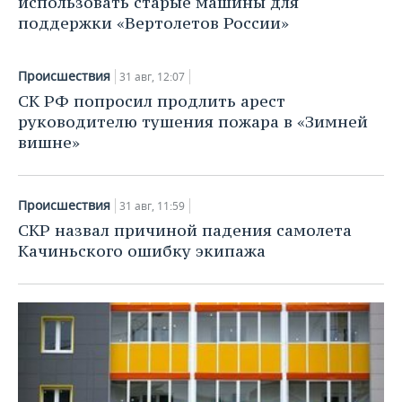
использовать старые машины для
ВОДНЫЕ ВИДЫ СПОРТА
ОБРАЗОВАНИЕ
поддержки «Вертолетов России»
ХОККЕЙ С МЯЧОМ
ПРОИСШЕСТВИЯ
Происшествия
31 авг, 12:07
СК РФ попросил продлить арест
руководителю тушения пожара в «Зимней
вишне»
Происшествия
31 авг, 11:59
СКР назвал причиной падения самолета
Качиньского ошибку экипажа