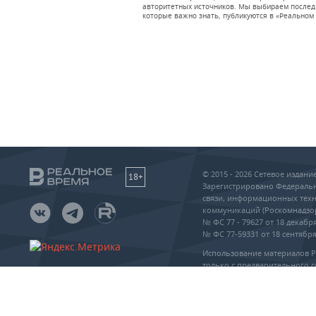
авторитетных источников. Мы выбираем последни
которые важно знать, публикуются в «Реальном 
© 2015 - 2026 Сетевое издан
18+
Зарегистрировано Федеральн
связи, информационных техн
коммуникаций (Роскомнадзо
№ ФС 77 - 79627 от 18 декабря
№ ФС 77-59331 от 18 сентября 
Использование материалов 
только с предварительного с
упоминание сайта и прямая 
частичном или полном воспр