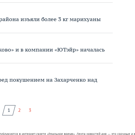
айона изъяли более 3 кг марихуаны
уково» и в компании «ЮТэйр» началась
ред покушением на Захарченко над
1
2
3
 публикуются в интернет-газете «Реальное время». Лента новостей дня — это срочные