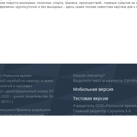
е новости экономики, политики, спорта, бизнеса, происшествий - главные события за се
времени» круглосуточно и без выходных – здесь самая полная новостная картина дня к э
Нашли опечатку?
ие «Реальное время»
Выделите текст и нажмите: Ctrl+En
ой службой по надзору в сфере
ологий и массовых
Мобильная версия
р) – регистрационный номер ЭЛ
 2020 г. (ранее свидетельство Эл
Тестовая версия
2014 г.)
Учредитель ООО «Реальное время
Реального Времени разрешено
Главный редактор Саушина А.А.
огласия правообладателей,
Телефон редакции: +7 (843) 222-90
гиперссылка обязательны при
info@realnoevremya.ru
оизведении материалов.