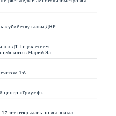
зани растянулась многокилометровая
ь к убийству главы ДНР
ю о ДТП с участием
ицейского в Марий Эл
 счетом 1:6
ый центр «Триумф»
 17 лет открылась новая школа